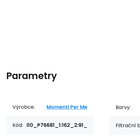
Parametry
Výrobce:
Momenti Per Me
Barvy:
Kód:
i10_P76681_1:162_2:91_
Filtrační 