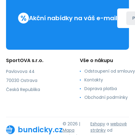
Per
Me
%
Akční nabídky na váš e-mail
P
SportOVA s.r.o.
Vše o nákupu
Odstoupení od smlouvy
Pavlovova 44
Kontakty
70030 Ostrava
Doprava platba
Česká Republika
Obchodní podmínky
© 2026 |
Eshopy
a
webové
bundicky.cz
Mapa
stránky
od