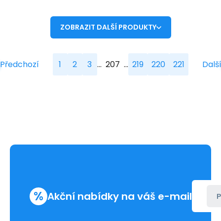
ZOBRAZIT DALŠÍ PRODUKTY
...
...
Předchozí
1
2
3
207
219
220
221
Dalš
%
Akční nabídky na váš e-mail
P