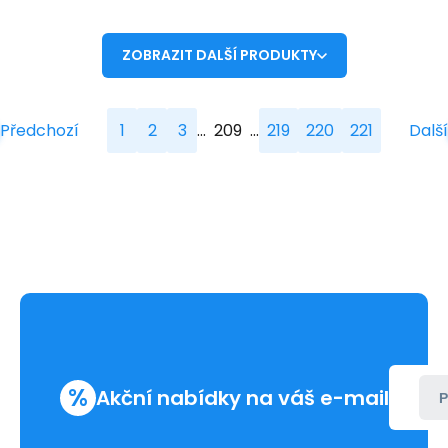
ZOBRAZIT DALŠÍ PRODUKTY
...
...
Předchozí
1
2
3
209
219
220
221
Další
%
Akční nabídky na váš e-mail
P