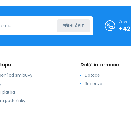
Zavol
PŘIHLÁSIT
+42
ákupu
Další informace
ení od smlouvy
Dotace
y
Recenze
 platba
ní podmínky