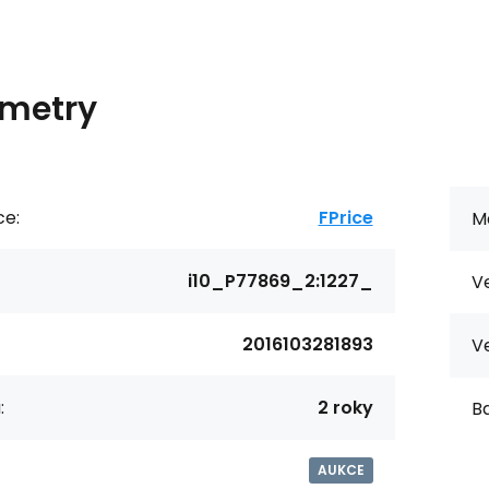
metry
ce:
FPrice
Ma
i10_P77869_2:1227_
Ve
2016103281893
Ve
:
2 roky
Ba
AUKCE