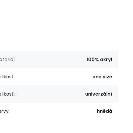
teriál:
100% akryl
likost:
one size
likosti:
univerzální
rvy:
hnědá