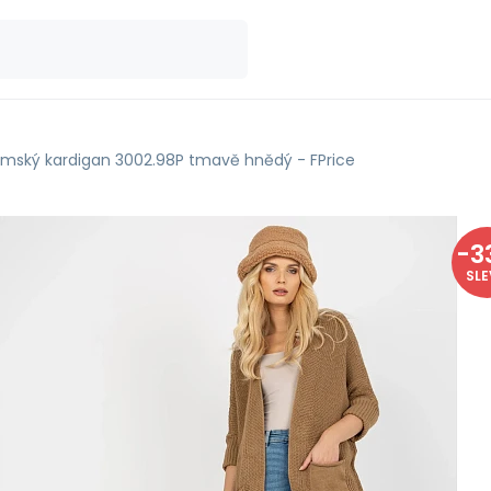
mský kardigan 3002.98P tmavě hnědý - FPrice
-
3
SL