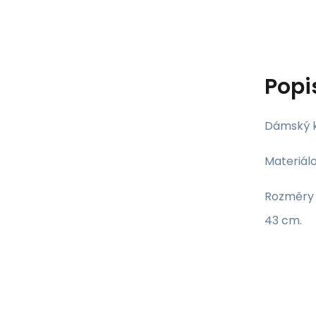
Popi
Dámský 
Materiálo
Rozměry s
43 cm.