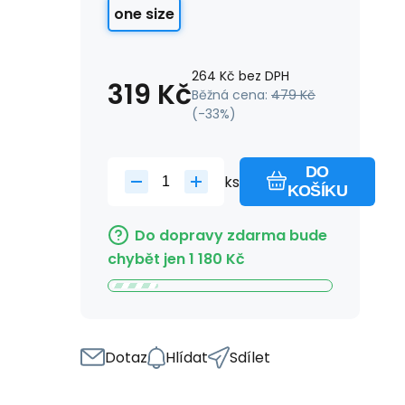
one size
264
Kč
bez DPH
319
Kč
Běžná cena:
479
Kč
(-
33
%)
DO
ks
KOŠÍKU
Do dopravy zdarma bude
chybět jen
1 180
Kč
Dotaz
Hlídat
Sdílet