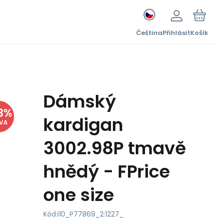
Čeština
Přihlásit
Košík
Dámský
3
%
kardigan
EVA
3002.98P tmavě
hnědý - FPrice
one size
Kód:
i10_P77869_2:1227_