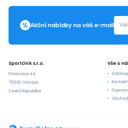
%
Akční nabídky na váš e-mail
SportOVA s.r.o.
Vše o n
Odstoup
Pavlovova 44
Kontakt
70030 Ostrava
Doprava
Česká Republika
Obchod