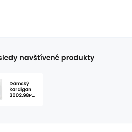
ledy navštívené produkty
Dámský
kardigan
3002.98P
tmavě
hnědý -
FPrice