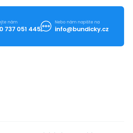
ejte nám
Nebo nám napište na
0 737 051 445
info@bundicky.cz