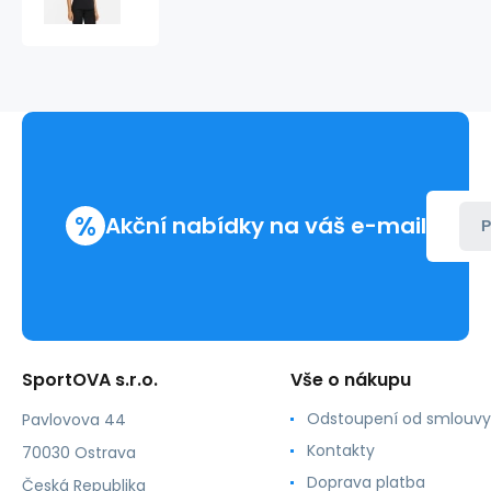
DF
Tee
W
FD2986
010
-
Nike
%
Akční nabídky na váš e-mail
P
SportOVA s.r.o.
Vše o nákupu
Odstoupení od smlouvy
Pavlovova 44
Kontakty
70030 Ostrava
Doprava platba
Česká Republika