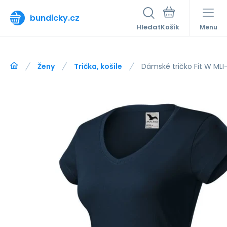
bundicky.cz
Hledat
Menu
Ženy
Trička, košile
Dámské tričko Fit W MLI-