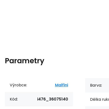
Parametry
Výrobce:
Malfini
Barva:
Kód:
i476_36075140
Délka ruk