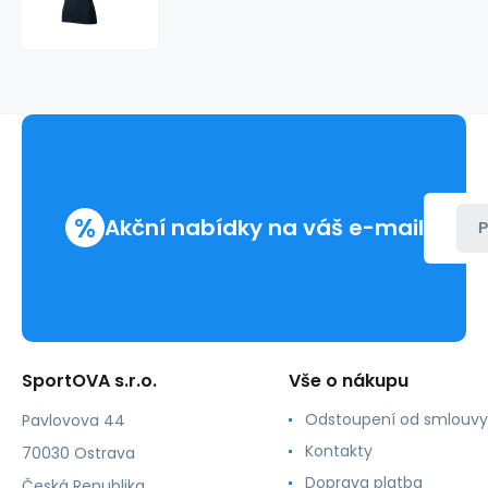
Fit
W
MLI-
16202
-
Malfini
%
Akční nabídky na váš e-mail
P
SportOVA s.r.o.
Vše o nákupu
Odstoupení od smlouvy
Pavlovova 44
Kontakty
70030 Ostrava
Doprava platba
Česká Republika