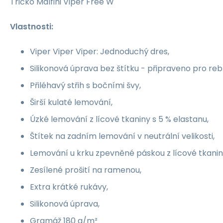
Tričko Malfini Viper Free W
Vlastnosti:
Viper Viper Viper: Jednoduchý dres,
Silikonová úprava bez štítku - připraveno pro reb
Přiléhavý střih s bočními švy,
Širší kulaté lemování,
Úzké lemování z lícové tkaniny s 5 % elastanu,
Štítek na zadním lemování v neutrální velikosti,
Lemování u krku zpevněné páskou z lícové tkanin
Zesílené prošití na ramenou,
Extra krátké rukávy,
Silikonová úprava,
Gramáž 180 g/m²