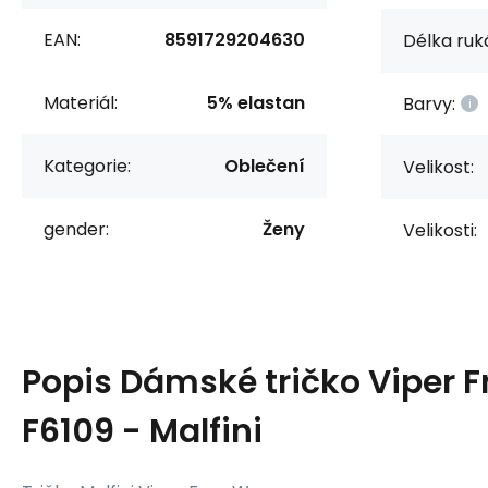
EAN:
8591729204630
Délka ruk
Materiál:
5% elastan
Barvy:
Kategorie:
Oblečení
Velikost:
gender:
Ženy
Velikosti:
Popis
Dámské tričko Viper F
F6109 - Malfini