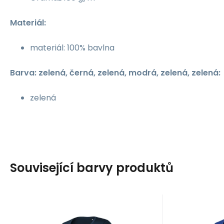
Materiál:
materiál: 100% bavlna
Barva: zelená, černá, zelená, modrá, zelená, zelená:
zelená
Související barvy produktů
Kód dod.:
Kód:
i476_909918
MLI-F6102
Kód 
Kód
10 - 14 dnů
1
Malfini
Malfini