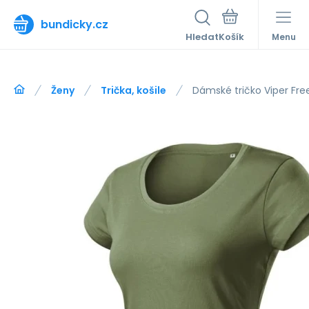
bundicky.cz
Hledat
Menu
Ženy
Trička, košile
Dámské tričko Viper Free