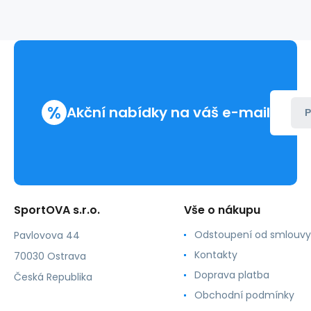
tričko
bílé
%
Akční nabídky na váš e-mail
P
SportOVA s.r.o.
Vše o nákupu
Odstoupení od smlouvy
Pavlovova 44
Kontakty
70030 Ostrava
Doprava platba
Česká Republika
Obchodní podmínky