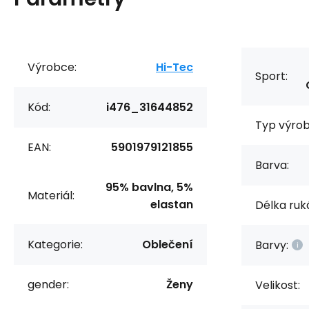
Výrobce:
Hi-Tec
Sport:
Kód:
i476_31644852
Typ výrob
EAN:
5901979121855
Barva:
95% bavlna, 5%
Materiál:
elastan
Délka ruk
Kategorie:
Oblečení
Barvy:
gender:
Ženy
Velikost: