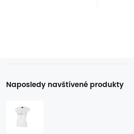
Naposledy navštívené produkty
Hi-
Tec
Wilma
W