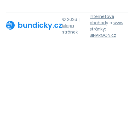
Internetové
© 2026 |
obchody
a
www
bundicky.cz
Mapa
stránky
:
stránek
BINARGON.cz