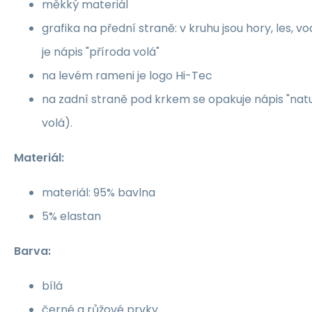
měkký materiál
grafika na přední straně: v kruhu jsou hory, les,
je nápis "příroda volá"
na levém rameni je logo Hi-Tec
na zadní straně pod krkem se opakuje nápis "natur
volá).
Materiál:
materiál: 95% bavlna
5% elastan
Barva:
bílá
černé a růžové prvky