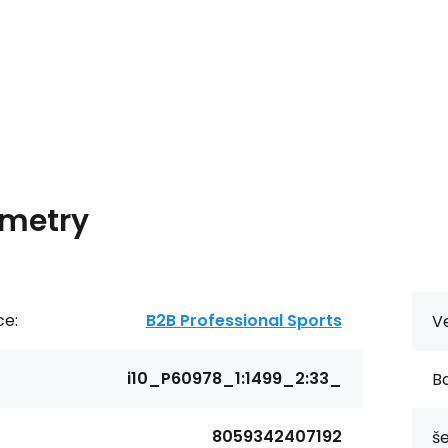
metry
ce:
B2B Professional Sports
Ve
i10_P60978_1:1499_2:33_
Ba
8059342407192
še