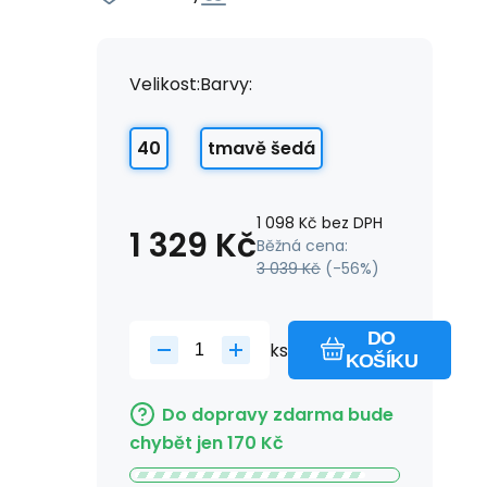
Velikost:
Barvy:
40
tmavě šedá
1 098
Kč
bez DPH
1 329
Kč
Běžná cena:
3 039
Kč
(-
56
%)
DO
ks
KOŠÍKU
Do dopravy zdarma bude
chybět jen
170
Kč