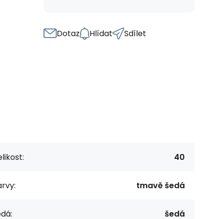
Dotaz
Hlídat
Sdílet
likost:
40
rvy:
tmavě šedá
dá:
šedá