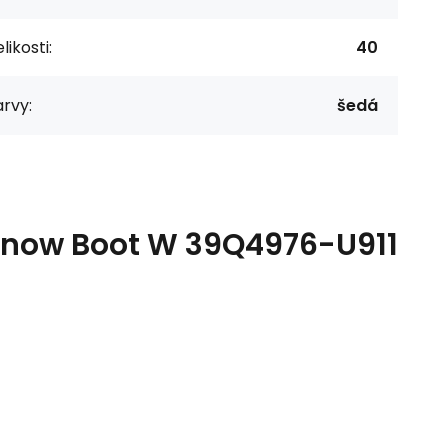
likosti:
40
rvy:
šedá
Snow Boot W 39Q4976-U911