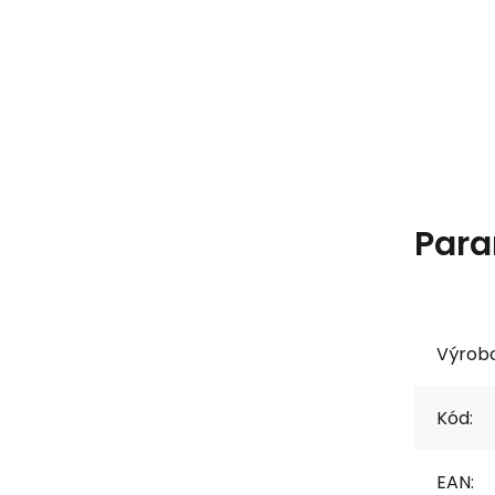
Para
Výrob
Kód:
EAN: