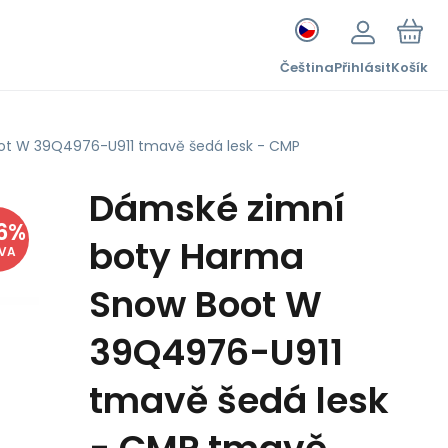
Čeština
Přihlásit
Košík
ot W 39Q4976-U911 tmavě šedá lesk - CMP
Dámské zimní
6
%
boty Harma
EVA
Snow Boot W
39Q4976-U911
tmavě šedá lesk