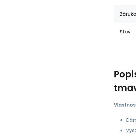
Záruka
Stav:
Popi
tmav
Vlastnost
Dám
Vyso