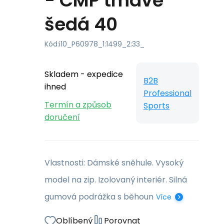
- CMP tmavě
šedá 40
Kód:
i10_P60978_1:1499_2:33_
Skladem - expedice
B2B
ihned
Professional
Termín a způsob
Sports
doručení
Vlastnosti: Dámské sněhule. Vysoký
model na zip. Izolovaný interiér. Silná
gumová podrážka s běhoun
Více
Oblíbený
Porovnat