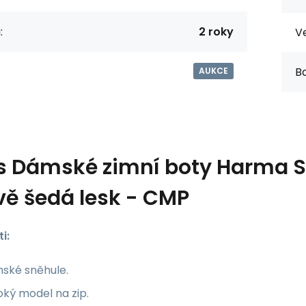
:
2 roky
Ve
Ba
AUKCE
s
Dámské zimní boty Harma 
ě šedá lesk - CMP
i:
ské sněhule.
ký model na zip.