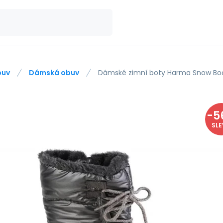
buv
Dámská obuv
Dámské zimní boty Harma Snow Bo
-
5
SL