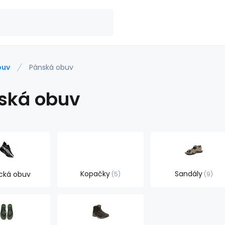
buv
Pánská obuv
ská obuv
Kopačky
Sandály
cká obuv
5
9