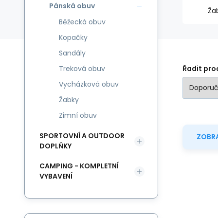
Pánská obuv
Ža
Běžecká obuv
Kopačky
Sandály
Treková obuv
Řadit pro
Vycházková obuv
Žabky
Zimní obuv
SPORTOVNÍ A OUTDOOR
ZOBRA
DOPLŇKY
CAMPING - KOMPLETNÍ
VYBAVENÍ