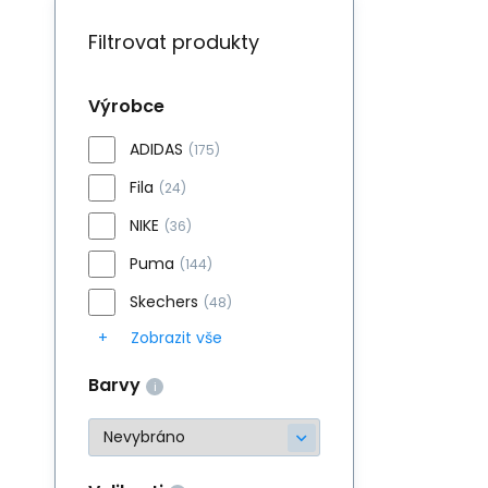
Filtrovat produkty
Výrobce
ADIDAS
(175)
Fila
(24)
NIKE
(36)
Puma
(144)
Skechers
(48)
Zobrazit vše
Barvy