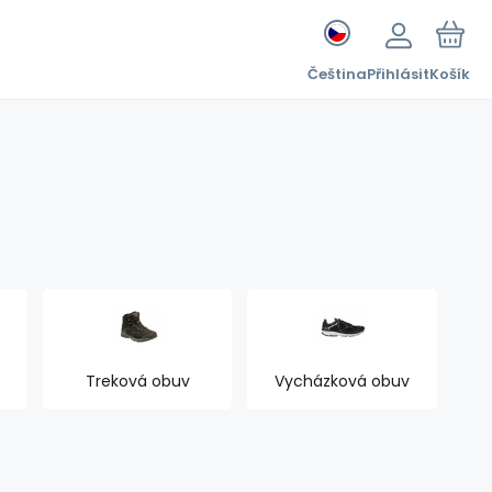
Čeština
Přihlásit
Košík
Treková obuv
Vycházková obuv