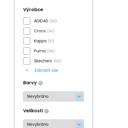
Výrobce
ADIDAS
(66)
Crocs
(90)
Kappa
(51)
Puma
(96)
Skechers
(50)
Zobrazit vše
Barvy
Velikosti