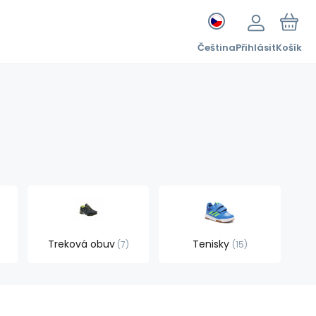
Čeština
Přihlásit
Košík
Treková obuv
Tenisky
7
15