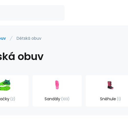
buv
Dětská obuv
ská obuv
ačky
Sandály
Sněhule
2
103
1