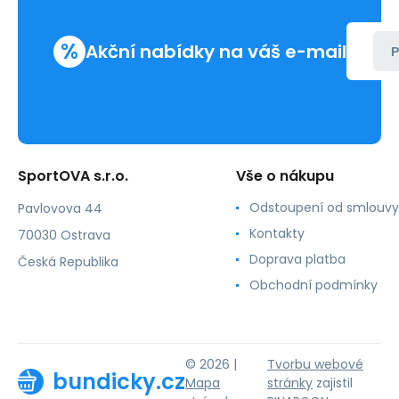
%
Akční nabídky na váš e-mail
P
SportOVA s.r.o.
Vše o nákupu
Odstoupení od smlouvy
Pavlovova 44
Kontakty
70030 Ostrava
Doprava platba
Česká Republika
Obchodní podmínky
© 2026 |
Tvorbu webové
bundicky.cz
Mapa
stránky
zajistil