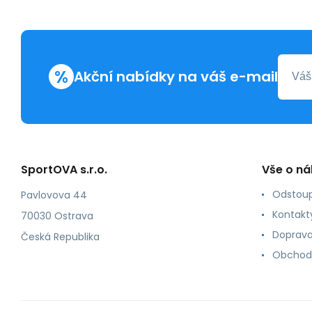
%
Akční nabídky na váš e-mail
SportOVA s.r.o.
Vše o n
Odstoup
Pavlovova 44
Kontakt
70030 Ostrava
Doprava
Česká Republika
Obchod