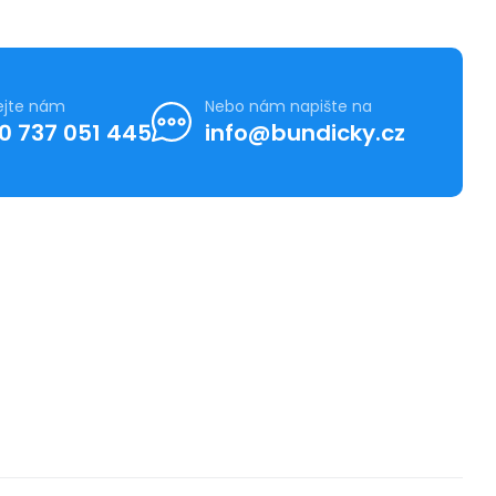
ejte nám
Nebo nám napište na
0 737 051 445
info@bundicky.cz