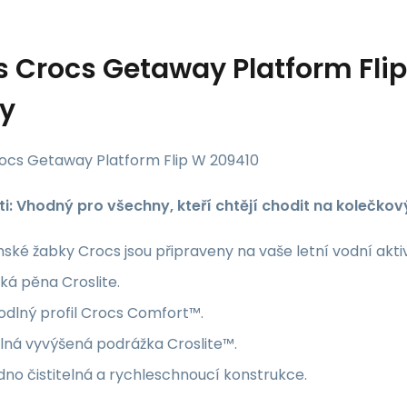
s
Crocs Getaway Platform Fl
y
ocs Getaway Platform Flip W 209410
ti: Vhodný pro všechny, kteří chtějí chodit na kolečkov
ké žabky Crocs jsou připraveny na vaše letní vodní aktiv
á pěna Croslite.
odlný profil Crocs Comfort™.
lná vyvýšená podrážka Croslite™.
no čistitelná a rychleschnoucí konstrukce.