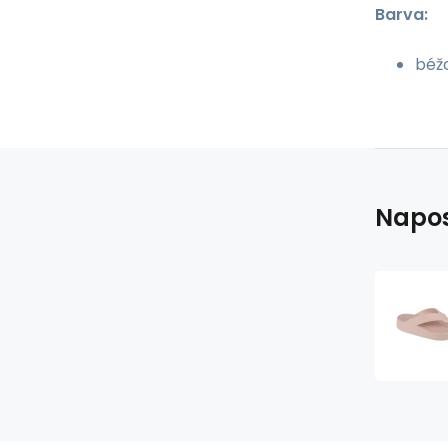
Barva:
béž
Napos