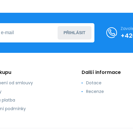
Zavol
PŘIHLÁSIT
+42
ákupu
Další informace
ení od smlouvy
Dotace
y
Recenze
 platba
ní podmínky