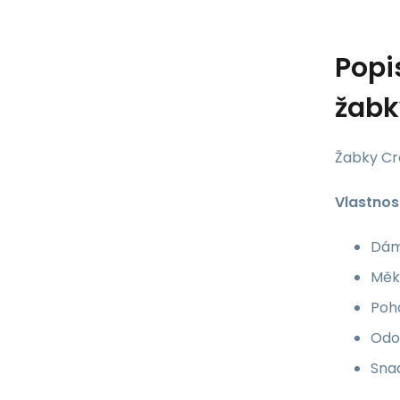
Popi
žabk
Žabky Cr
Vlastnos
Dáms
Měkk
Poh
Odo
Snad