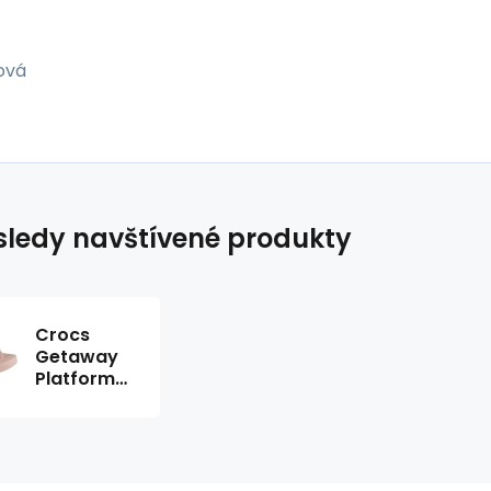
ová
ledy navštívené produkty
Crocs
Getaway
Platform
Flip W
209410-
6UR
dámské
žabky