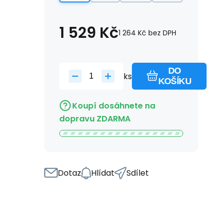
1 529
Kč
1 264
Kč
bez DPH
DO
ks
KOŠÍKU
Koupí dosáhnete na
dopravu ZDARMA
Dotaz
Hlídat
Sdílet