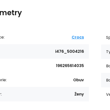
metry
ce:
Crocs
Sp
i476_5004216
T
196265614035
Ba
rie:
Obuv
Ba
:
Ženy
Ve