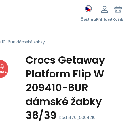
Čeština
Přihlásit
Košík
9410-6UR dámské žabky
Crocs Getaway
Platform Flip W
RMA
209410-6UR
dámské žabky
38/39
Kód:
i476_5004216