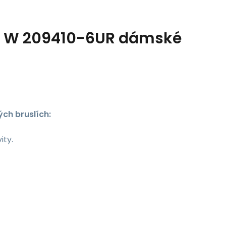
ip W 209410-6UR dámské
ých bruslích:
ity.