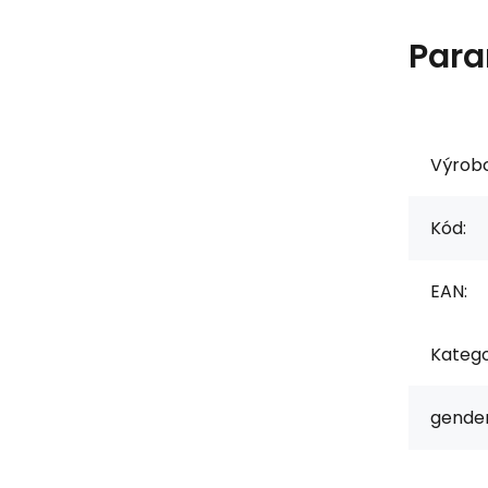
Para
Výrob
Kód:
EAN:
Katego
gender