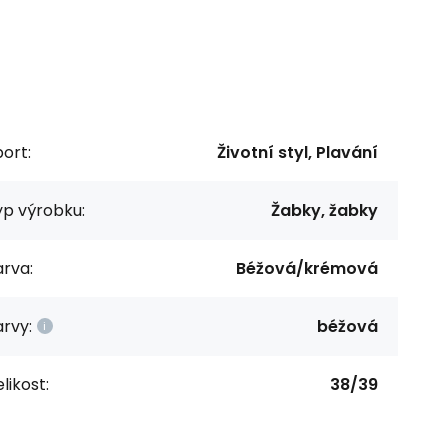
ort:
Životní styl, Plavání
yp výrobku:
Žabky, žabky
rva:
Béžová/krémová
rvy:
béžová
likost:
38/39