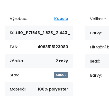
Výrobce:
Koucla
Velikost:
Kód:
i10_P71543_1:528_2:443_
Barvy:
EAN:
4063515123080
Filtrační 
Záruka:
2 roky
šedá:
Stav:
Barvy:
AUKCE
Materiál:
100% polyester