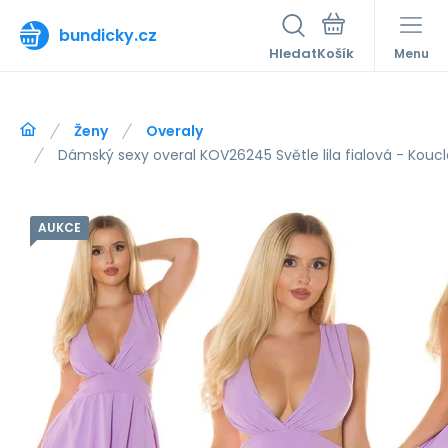
bundicky.cz
Hledat
Menu
Ženy
Overaly
Dámský sexy overal KOV26245 Světle lila fialová - Koucl
AUKCE