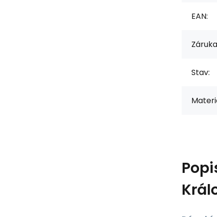
EAN:
Záruka
Stav:
Materiá
Popi
Král