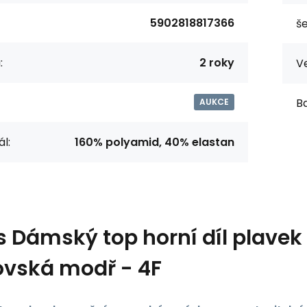
5902818817366
še
:
2 roky
Ve
Ba
AUKCE
l:
160% polyamid, 40% elastan
s
Dámský top horní díl plave
ovská modř - 4F