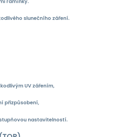
mi ramínky.
odlivého slunečního záření.
škodlivým UV zářením,
ní přizpůsobení,
stupňovou nastavitelností.
(TOP)