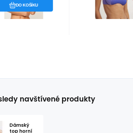
přiléhavého žerzeje. -
DO KOŠÍKU
ledy navštívené produkty
Dámský
top horní