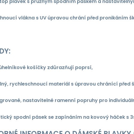
op plavek s pružným spodním páskem a nastavitelný
hnoucí vlákna s UV úpravou chrání před pronikáním šk
DY:
júhelníkové košíčky zdůrazňují poprsí,
lný, rychleschnoucí materiál s úpravou chránící před 
egrované, nastavitelné ramenní popruhy pro individuál
stický spodní pásek se zapínáním na kovový háček s 3
OBNÉ INFORMACE O DÁMSKÉ PLAVKY 