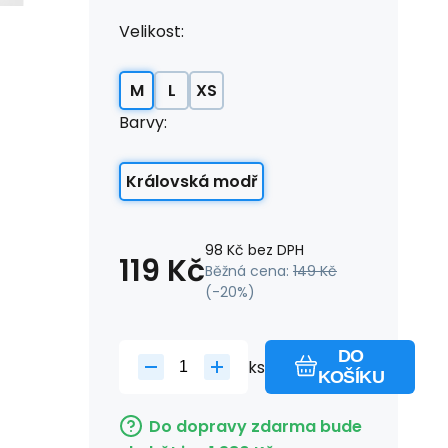
Velikost:
M
L
XS
Barvy:
Královská modř
98
Kč
bez DPH
119
Kč
Běžná cena:
149
Kč
(-
20
%)
DO
ks
KOŠÍKU
Do dopravy zdarma bude