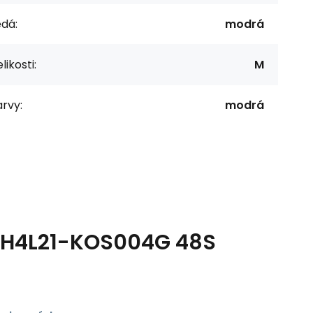
dá:
modrá
likosti:
M
rvy:
modrá
k H4L21-KOS004G 48S