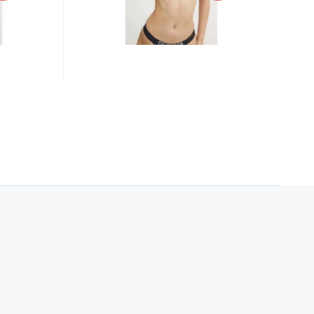
 měkk
přiléhavého žerzeje. - měkk