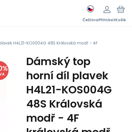
Čeština
Přihlásit
Košík
 plavek H4L21-KOS004G 48S Královská modř - 4F
Dámský top
0
%
horní díl plavek
EVA
H4L21-KOS004G
48S Královská
modř - 4F