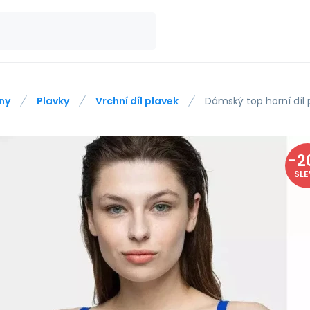
ny
Plavky
Vrchní díl plavek
Dámský top horní díl
-
2
SL