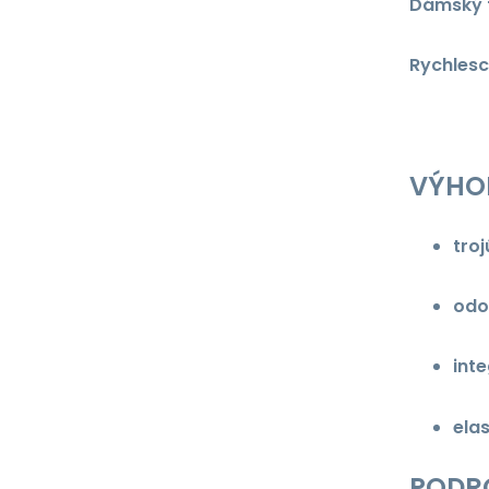
Dámský t
Rychlesc
VÝHO
tro
odo
int
ela
PODR