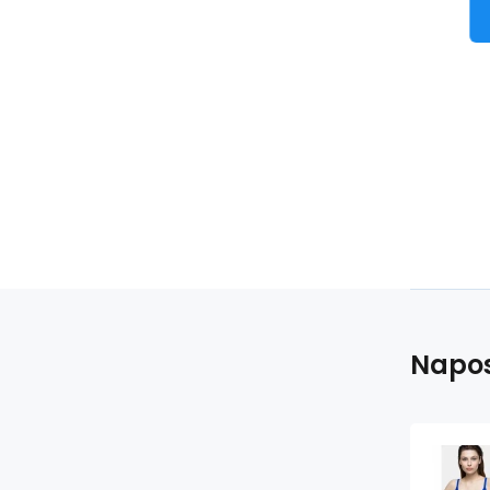
převládajícím květinovým
motivem
Napos