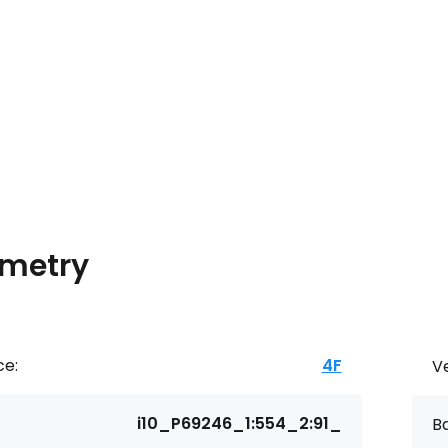
metry
ce:
4F
Ve
i10_P69246_1:554_2:91_
Ba