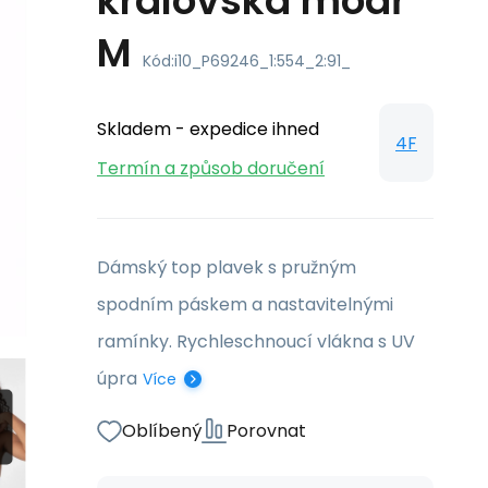
královská modř
M
Kód:
i10_P69246_1:554_2:91_
Skladem - expedice ihned
4F
Termín a způsob doručení
Dámský top plavek s pružným
spodním páskem a nastavitelnými
ramínky. Rychleschnoucí vlákna s UV
úpra
Více
Oblíbený
Porovnat