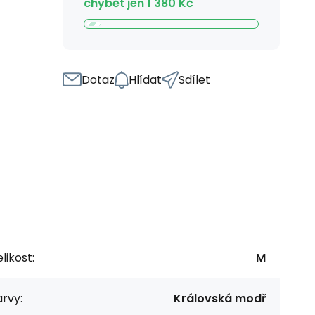
chybět jen
1 380
Kč
Dotaz
Hlídat
Sdílet
likost:
M
rvy:
Královská modř