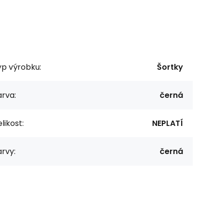
yp výrobku:
Šortky
rva:
černá
likost:
NEPLATÍ
rvy:
černá