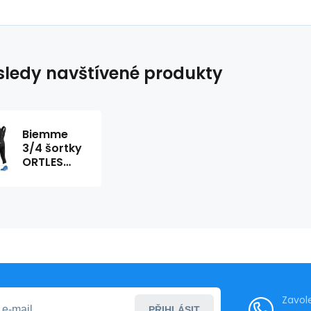
ledy navštívené produkty
Biemme
3/4 šortky
ORTLES
černé 4XL
Zavol
PŘIHLÁSIT