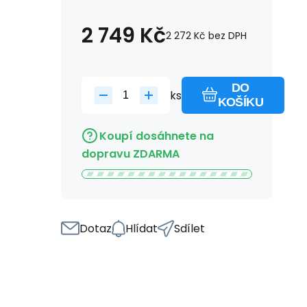
2 749
Kč
2 272
Kč
bez DPH
DO
ks
KOŠÍKU
Koupí dosáhnete na
dopravu ZDARMA
Dotaz
Hlídat
Sdílet