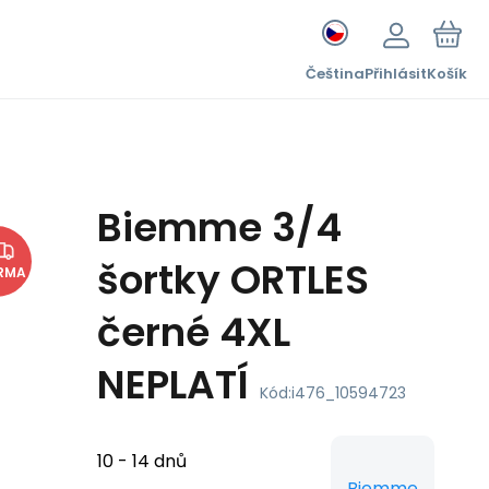
Čeština
Přihlásit
Košík
Biemme 3/4
šortky ORTLES
RMA
černé 4XL
NEPLATÍ
Kód:
i476_10594723
10 - 14 dnů
Biemme