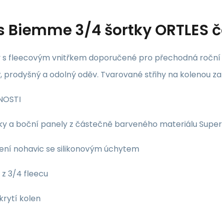
s
Biemme 3/4 šortky ORTLES č
y s fleecovým vnitřkem doporučené pro přechodná roční ob
 prodyšný a odolný oděv. Tvarované střihy na kolenou za
NOSTI
ky a boční panely z částečně barveného materiálu Super
ení nohavic se silikonovým úchytem
 z 3/4 fleecu
 krytí kolen