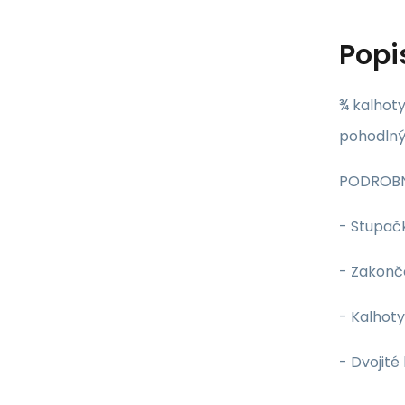
Popi
¾ kalhot
pohodlný,
PODROB
- Stupač
- Zakonč
- Kalhoty
- Dvojité