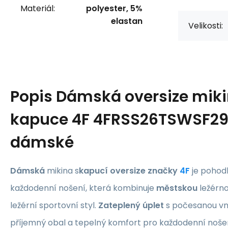
Materiál:
polyester, 5%
elastan
Velikosti:
Popis
Dámská oversize miki
kapuce 4F 4FRSS26TSWSF29
dámské
Dámská
mikina s
kapucí oversize značky
4F
je pohod
každodenní nošení, která kombinuje
městskou
ležérno
ležérní sportovní styl.
Zateplený úplet
s počesanou vni
příjemný obal a tepelný komfort pro každodenní nošen