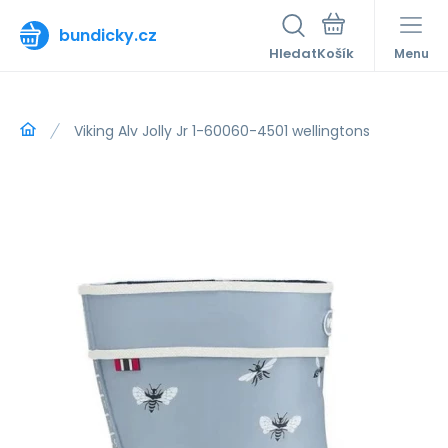
bundicky.cz
Hledat
Menu
Viking Alv Jolly Jr 1-60060-4501 wellingtons