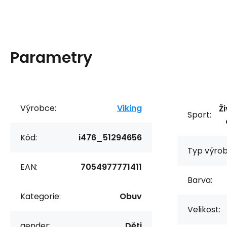
Parametry
Výrobce:
Viking
Ži
Sport:
Kód:
i476_51294656
Typ výrob
EAN:
7054977771411
Barva:
Kategorie:
Obuv
Velikost:
gender:
Děti