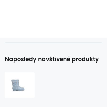
Naposledy navštívené produkty
Viking
Alv
Jolly
Jr
1-
60060-