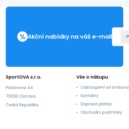
4501
wellingtons
%
Akční nabídky na váš e-mail
P
SportOVA s.r.o.
Vše o nákupu
Odstoupení od smlouvy
Pavlovova 44
Kontakty
70030 Ostrava
Doprava platba
Česká Republika
Obchodní podmínky