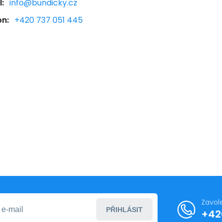
:
info@bundicky.cz
on:
+420 737 051 445
Zavol
PŘIHLÁSIT
+42