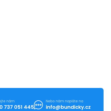
ejte nám
Nebo nám napište na
0 737 051 445
info@bundicky.cz