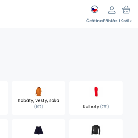
Čeština
Přihlásit
Košík
Kabáty, vesty, saka
Kalhoty
197
751