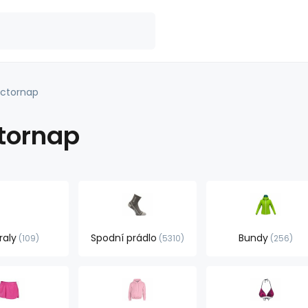
ctornap
tornap
raly
Spodní prádlo
Bundy
109
5310
256