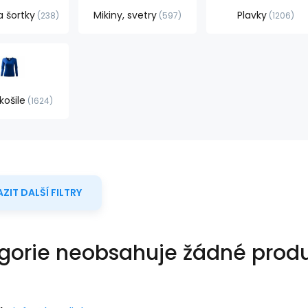
a šortky
Mikiny, svetry
Plavky
238
597
1206
košile
1624
ZIT DALŠÍ FILTRY
gorie neobsahuje žádné produ