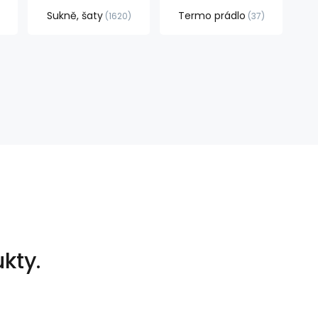
Sukně, šaty
Termo prádlo
1620
37
kty.