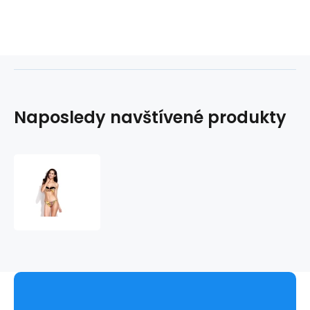
Naposledy navštívené produkty
Dvoudílné
plavky
KO16
RA158001-
550
-
Relleciga