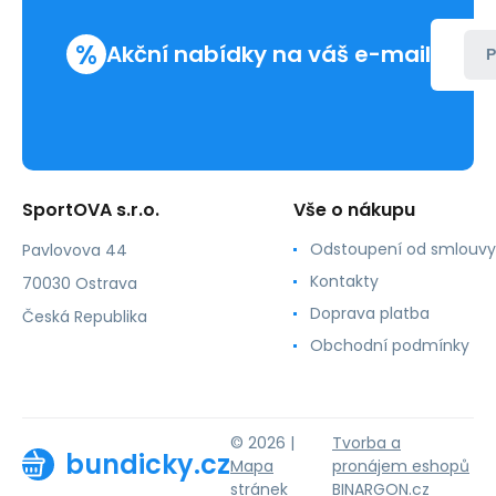
%
Akční nabídky na váš e-mail
P
SportOVA s.r.o.
Vše o nákupu
Odstoupení od smlouvy
Pavlovova 44
Kontakty
70030 Ostrava
Doprava platba
Česká Republika
Obchodní podmínky
© 2026 |
Tvorba a
bundicky.cz
Mapa
pronájem eshopů
stránek
BINARGON.cz