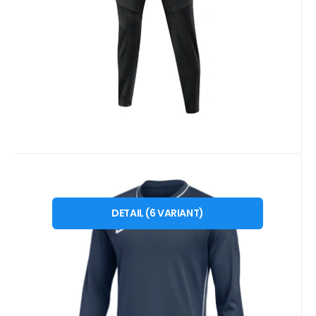
Oblíbený
Porovnat
Kód dod.:
Kód:
i476_2003873
HM7165410
10 - 14 dnů
EB FIT
899
Kč
Pánské tričko Nike Dri-Fit Park
od
XS
S
M
L
XL
2 XL
26 Crew Top navy blue HM7165
DETAIL
(
6
VARIANT
)
Pánské tričko Nike Dri-Fit Park 26 Crew Top
410 pánské tričko
navy blue HM7165 410 Toto pánské tričko
Nike je ideální
Oblíbený
Porovnat