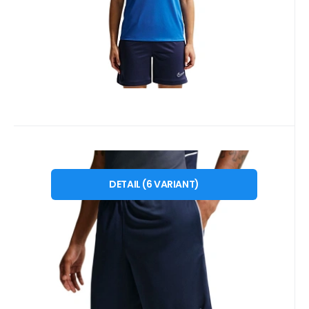
Kód dod.:
Kód:
i476_2007016
HM7146410
10 - 14 dnů
EB FIT
599
Kč
Pánské šortky Nike Dri-Fit Park
od
XS
S
M
L
XL
2 XL
26 navy blue HM7146 410
DETAIL
(
6
VARIANT
)
Pánské šortky Nike Dri-Fit Park 26 v tmavě
modré barvě HM7146 410 Pánské šortky
Nike jsou ideální šo
Oblíbený
Porovnat