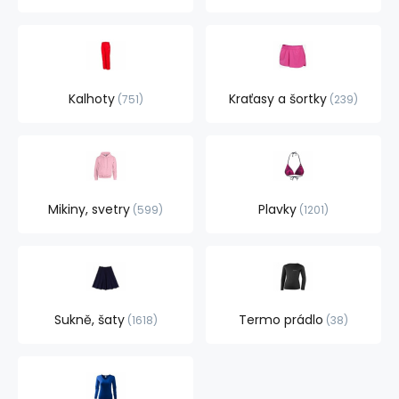
Kalhoty
Kraťasy a šortky
751
239
Mikiny, svetry
Plavky
599
1201
Sukně, šaty
Termo prádlo
1618
38