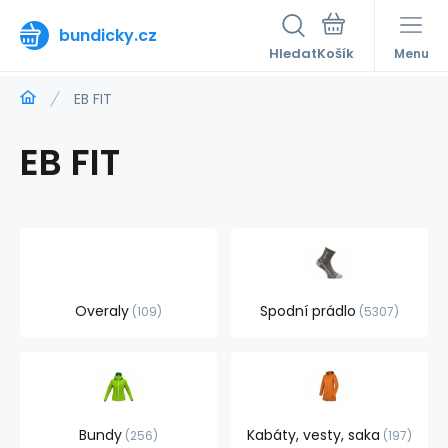
bundicky.cz
Hledat
Menu
EB FIT
EB FIT
Overaly
Spodní prádlo
109
5307
Bundy
Kabáty, vesty, saka
256
197