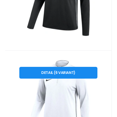
Oblíbený
Porovnat
Kód dod.:
Kód:
i476_2000616
IB7540100
10 - 14 dnů
EB FIT
959
Kč
Dámské tričko Nike Dri-Fit Park
od
XS
S
M
L
XL
2 XL
26 Drill Top white IB7540 100
DETAIL
(
6
VARIANT
)
Dámská mikina Nike Dri-Fit Park 26 Drill Top
bílá IB7540 100. Tato dámská mikina je
ideální na tréni
Oblíbený
Porovnat