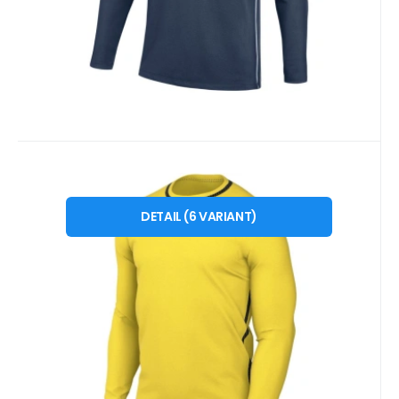
Kód dod.:
Kód:
i476_2003870
HM7165719
10 - 14 dnů
EB FIT
899
Kč
Pánské tričko Nike Dri-Fit Park
od
XS
S
M
L
XL
2 XL
26 Crew Top yellow HM7165 719
DETAIL
(
6
VARIANT
)
Pánské tričko Nike Dri-Fit Park 26 Crew Top
žlutá HM7165 719 Pánské tričko Nike je
ideální na trénin
Oblíbený
Porovnat