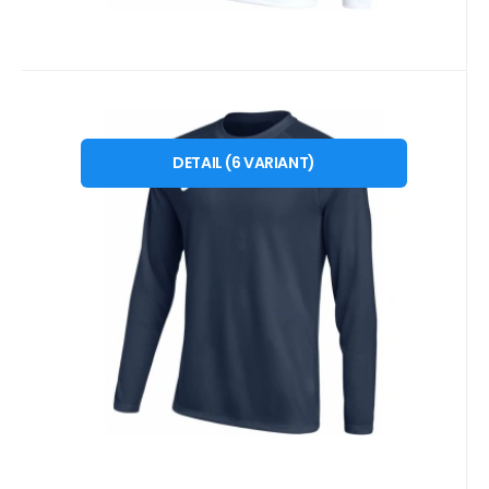
Kód dod.:
Kód:
i476_2005087
HV8232410
10 - 14 dnů
EB FIT
599
Kč
Pánské tričko Nike Dri-FIT Park
od
XS
S
M
L
XL
2 XL
VIII T-shirt navy blue HV8232
DETAIL
(
6
VARIANT
)
Pánské tričko Nike Dri-FIT Park VIII, tmavě
410 pánské
modrá HV8232 410 Pánské tričko Nike na
fotbalové zápasy
Oblíbený
Porovnat