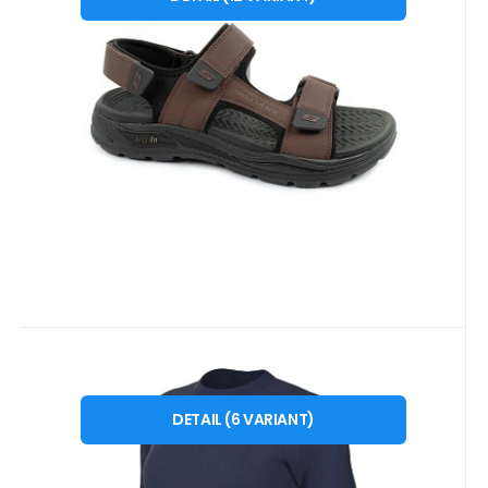
47,5
42.5
45.5
41.5
39.5
zapínáním na suchý zipPánské sandály
Skechers 204349/BRN j
Oblíbený
Porovnat
Kód dod.:
Kód:
i476_2064506
HV8178410
10 - 14 dnů
EB FIT
509
Kč
Nike Dri-Fit Park VIII dámské
od
XS
S
M
L
XL
2 XL
tričko tmavě modré HV8178 410
DETAIL
(
6
VARIANT
)
Dámské tričko Nike Dri-Fit Park VIII v tmavě
modré barvě HV8178 410. Toto dámské
tričko je ideální n