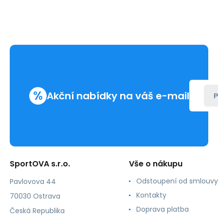
%
Akční nabídky na váš e-mail
P
SportOVA s.r.o.
Vše o nákupu
Odstoupení od smlouvy
Pavlovova 44
Kontakty
70030 Ostrava
Doprava platba
Česká Republika