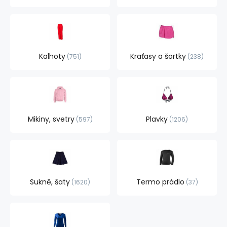
Kalhoty
Kraťasy a šortky
751
238
Mikiny, svetry
Plavky
597
1206
Sukně, šaty
Termo prádlo
1620
37