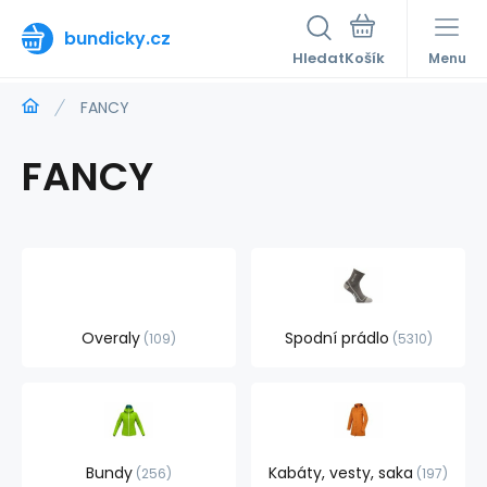
bundicky.cz
Hledat
Menu
FANCY
FANCY
Overaly
Spodní prádlo
109
5310
Bundy
Kabáty, vesty, saka
256
197