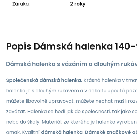
Záruka:
2 roky
Popis
Dámská halenka 140-
Dámská halenka s vázáním a dlouhým ruká
Společenská dámská halenka.
Krásná halenka v tma
halenka je s dlouhým rukávem a v dekoltu upoutá pozo
můžete libovolně upravovat, můžete nechat mašli rozváz
zavázat. Halenka se hodí jak do společnosti, tak jako s
nebo do školy. Materiál, ze kterého je halenka vyroben
omak. Kvalitní
dámská halenka
.
Dámské značkové ob