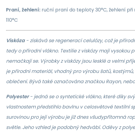
Praní, žehlení:
ruční praní do teploty 30°C, žehlení př
110°C
Viskóza
- získává se regenerací celulózy, což je příro
tedy o přírodní vlákno. Textilie z viskózy mají vysokou 
nemačkají se. Výrobky z viskózy jsou lesklé a velmi př
je přirodní materiál, vhodný pro výrobu šatů, kostýmů, t
oblečení. Bývá také označována značkou Rayon, nebo
Polyester
- jedná se o syntetické vlákno, které díky s
vlastnostem předstihlo bavlnu v celosvětové textilní s
surovinou pro její výrobu je již dnes všudypřítomná rop
světle. Jeho vzhled je podobný hedvábí. Oděvy z polye