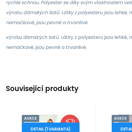
rychle schnou. Polyester se díky svým vlastnostem vel
výrobu dámských šatů. Látky z polyesteru jsou lehké
nemačkavé, jsou pevné a trvanlivé.
výrobu dámských šatů. Látky z polyesteru jsou lehké
nemačkavé, jsou pevné a trvanlivé.
Související produkty
AUKCE
AUKCE
Kód:
Kód dod.:
i10_P77851
1549
Kó
Skladem - expedice ihned
Skladem 
numoco
AX Paris
Záruka
1 769
24 měsíců
Kč
2 
Z
Dámské šaty 170-9
Dámské
od
od
2 219
Kč
XL
AX_Paris
ZDARMA
Tmavě zelená -
Čern
DETAIL
(
1
VARIANTA
)
DETA
Elegantní dámské krajkové
Teal wrap