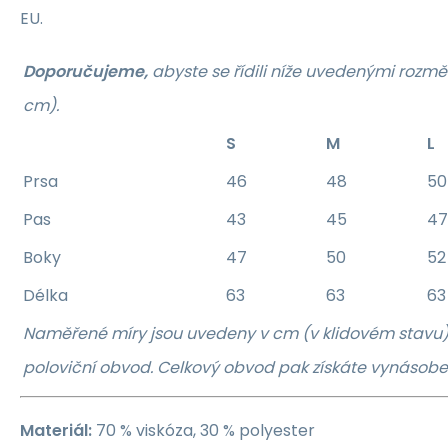
EU.
Doporučujeme,
abyste se řídili níže uvedenými rozmě
cm).
S
M
L
Prsa
46
48
50
Pas
43
45
47
Boky
47
50
52
Délka
63
63
63
Naměřené míry jsou uvedeny v cm (v klidovém stavu)
poloviční obvod. Celkový obvod pak získáte vynáso
Materiál:
70 % viskóza, 30 % polyester