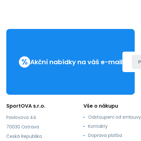
%
Akční nabídky na váš e-mail
P
SportOVA s.r.o.
Vše o nákupu
Odstoupení od smlouvy
Pavlovova 44
Kontakty
70030 Ostrava
Doprava platba
Česká Republika