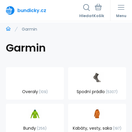
bundicky.cz
Hledat
Menu
Garmin
Garmin
Overaly
Spodní prádlo
109
5307
Bundy
Kabáty, vesty, saka
256
197