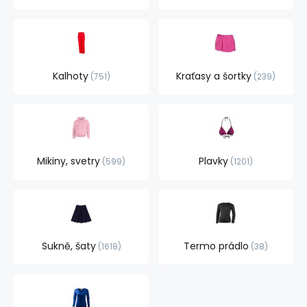
Kalhoty
Kraťasy a šortky
751
239
Mikiny, svetry
Plavky
599
1201
Sukně, šaty
Termo prádlo
1618
38