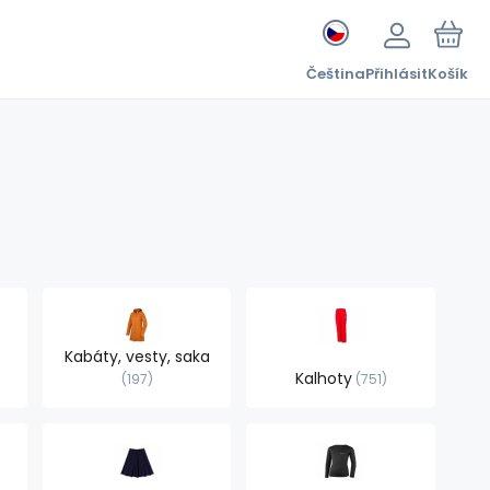
Čeština
Přihlásit
Košík
Kabáty, vesty, saka
Kalhoty
197
751