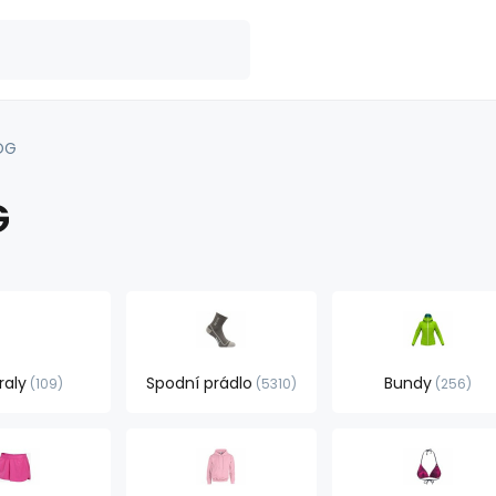
OG
G
raly
Spodní prádlo
Bundy
109
5310
256