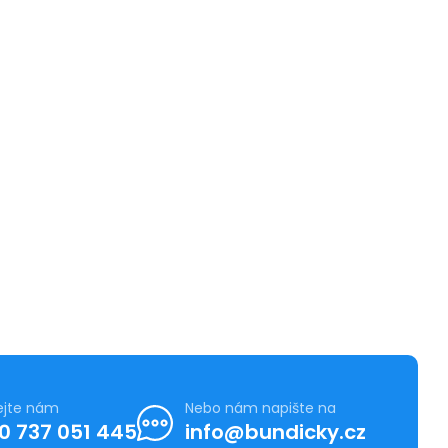
ejte nám
Nebo nám napište na
0 737 051 445
info@bundicky.cz