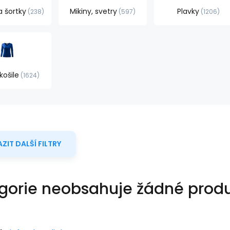
a šortky
Mikiny, svetry
Plavky
238
597
1206
košile
1624
ZIT DALŠÍ FILTRY
gorie neobsahuje žádné produ