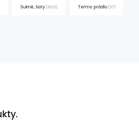
Sukně, šaty
Termo prádlo
1620
37
kty.