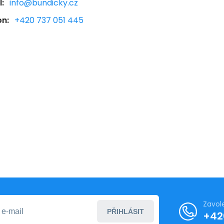
:
info@bundicky.cz
on:
+420 737 051 445
Zavol
PŘIHLÁSIT
+42