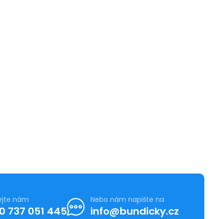
ejte nám
Nebo nám napište na
0 737 051 445
info@bundicky.cz