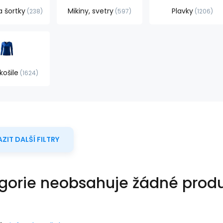
a šortky
Mikiny, svetry
Plavky
238
597
1206
košile
1624
ZIT DALŠÍ FILTRY
gorie neobsahuje žádné produ