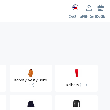
Čeština
Přihlásit
Košík
Kabáty, vesty, saka
Kalhoty
197
751