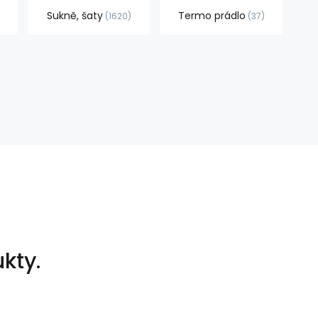
Sukně, šaty
Termo prádlo
1620
37
kty.