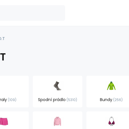
O.T
.T
raly
Spodní prádlo
Bundy
109
5310
256