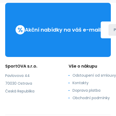
73690-
W
%
Akční nabídky na váš e-mail
P
SportOVA s.r.o.
Vše o nákupu
Odstoupení od smlouvy
Pavlovova 44
Kontakty
70030 Ostrava
Doprava platba
Česká Republika
Obchodní podmínky