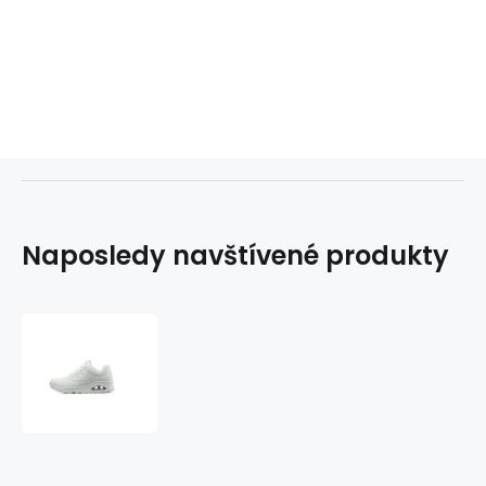
Naposledy navštívené produkty
Boty
Skechers
Uno-
Stand
On
Air
W