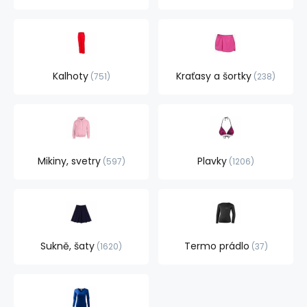
Kalhoty
Kraťasy a šortky
751
238
Mikiny, svetry
Plavky
597
1206
Sukně, šaty
Termo prádlo
1620
37