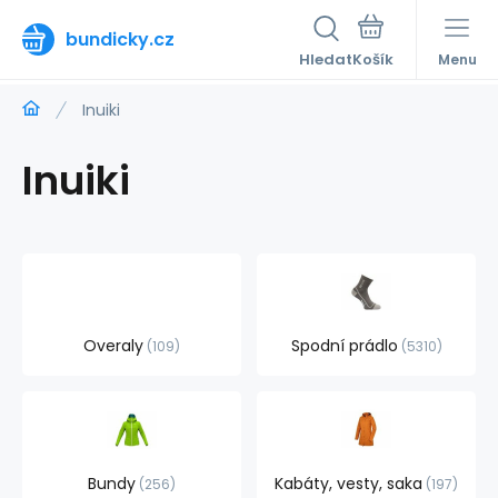
bundicky.cz
Hledat
Menu
Inuiki
Inuiki
Overaly
Spodní prádlo
109
5310
Bundy
Kabáty, vesty, saka
256
197