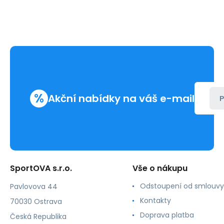
%
Akční nabídky na váš e-mail
P
SportOVA s.r.o.
Vše o nákupu
Odstoupení od smlouvy
Pavlovova 44
Kontakty
70030 Ostrava
Doprava platba
Česká Republika