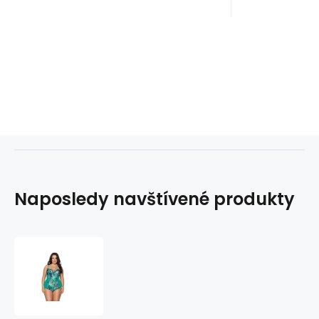
Naposledy navštívené produkty
Jednodílné
dámské
plavky
SKJ-
52