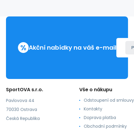
zelené
-
Ava
%
Akční nabídky na váš e-mail
P
SportOVA s.r.o.
Vše o nákupu
Odstoupení od smlouvy
Pavlovova 44
Kontakty
70030 Ostrava
Doprava platba
Česká Republika
Obchodní podmínky