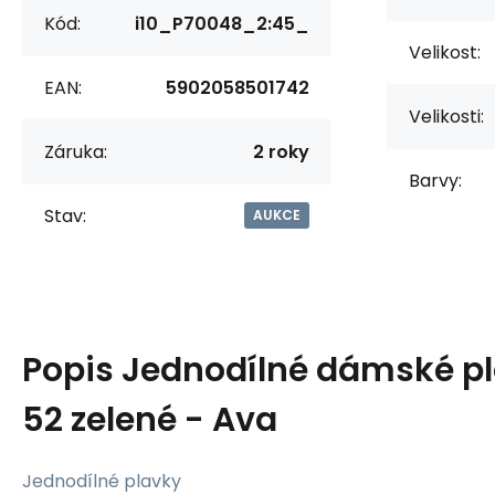
Kód:
i10_P70048_2:45_
Velikost:
EAN:
5902058501742
Velikosti:
Záruka:
2 roky
Barvy:
Stav:
AUKCE
Popis
Jednodílné dámské p
52 zelené - Ava
Jednodílné plavky