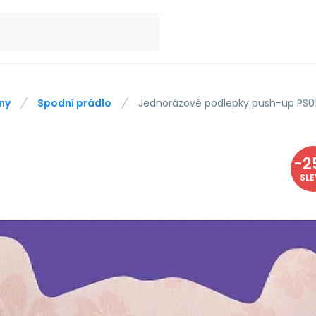
ny
Spodní prádlo
Jednorázové podlepky push-up PS01
-
2
SL