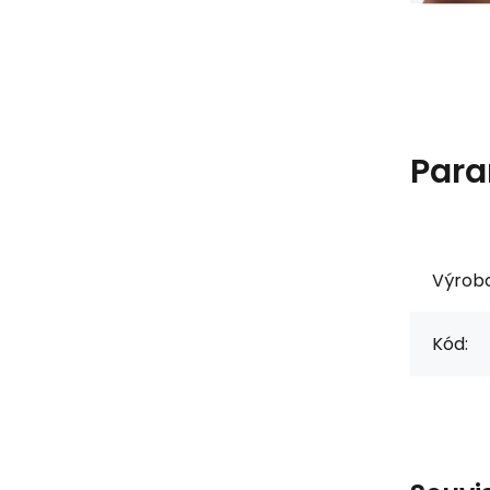
Para
Výrob
Kód: