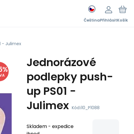
Čeština
Přihlásit
Košík
 - Julimex
Jednorázové
5
%
podlepky push-
EVA
up PS01 -
Julimex
Kód:
i10_P1088
Skladem - expedice
ihned