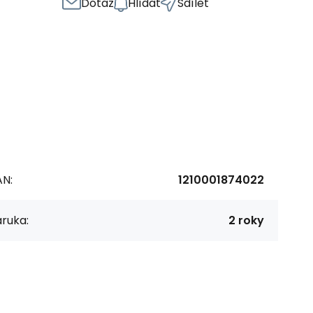
Dotaz
Hlídat
Sdílet
AN:
1210001874022
ruka:
2 roky