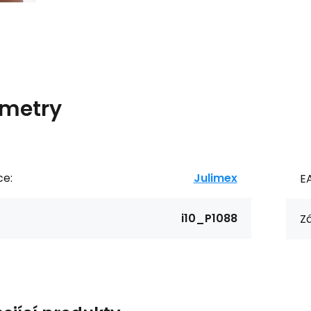
metry
ce:
Julimex
E
i10_P1088
Zá