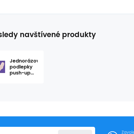
ledy navštívené produkty
Jednorázové
podlepky
push-up
PS01 -
Julimex
Zavol