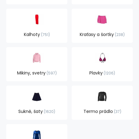
Kalhoty
Kraťasy a šortky
751
238
Mikiny, svetry
Plavky
597
1206
Sukně, šaty
Termo prádlo
1620
37