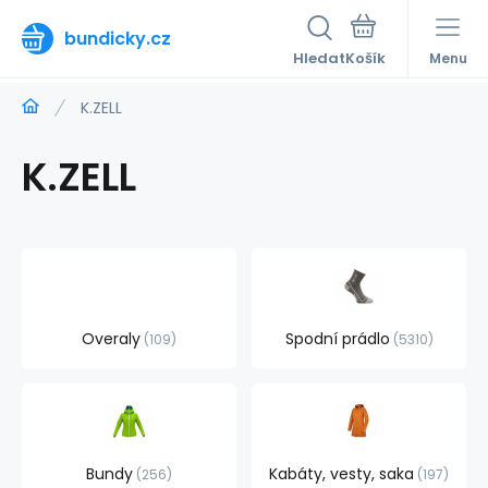
bundicky.cz
Hledat
Menu
K.ZELL
K.ZELL
Overaly
Spodní prádlo
109
5310
Bundy
Kabáty, vesty, saka
256
197