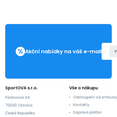
%
Akční nabídky na váš e-mail
P
SportOVA s.r.o.
Vše o nákupu
Odstoupení od smlouvy
Pavlovova 44
Kontakty
70030 Ostrava
Doprava platba
Česká Republika