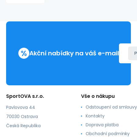
Macpherson
-
Pleasure
State
%
Akční nabídky na váš e-mail
P
SportOVA s.r.o.
Vše o nákupu
Odstoupení od smlouvy
Pavlovova 44
Kontakty
70030 Ostrava
Doprava platba
Česká Republika
Obchodní podmínky