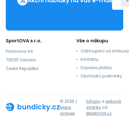
%
Akční nabídky na váš e-mail
P
SportOVA s.r.o.
Vše o nákupu
Odstoupení od smlouvy
Pavlovova 44
Kontakty
70030 Ostrava
Doprava platba
Česká Republika
Obchodní podmínky
© 2026 |
Eshopy
a
webové
bundicky.cz
Mapa
stránky
od
stránek
BINARGON.cz