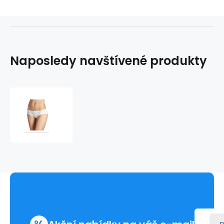
Naposledy navštívené produkty
Kalhotky
30-
4050
-
Pleasure
State