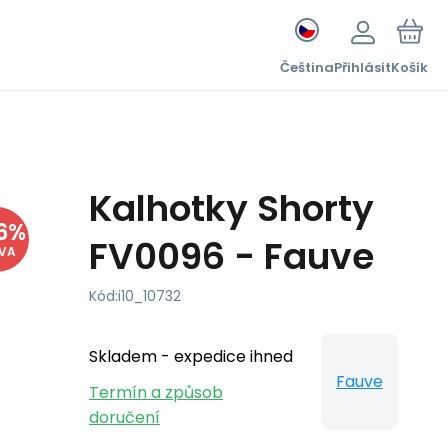
Čeština
Přihlásit
Košík
Kalhotky Shorty
6
%
FV0096 - Fauve
EVA
Kód:
i10_10732
Skladem - expedice ihned
Fauve
Termín a způsob
doručení