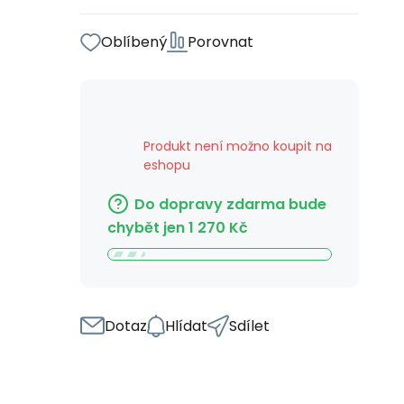
Oblíbený
Porovnat
Produkt není možno koupit na
eshopu
Do dopravy zdarma bude
chybět jen
1 270
Kč
Dotaz
Hlídat
Sdílet