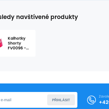
ledy navštívené produkty
Kalhotky
Shorty
FV0096 -
Fauve
Zavol
PŘIHLÁSIT
+42