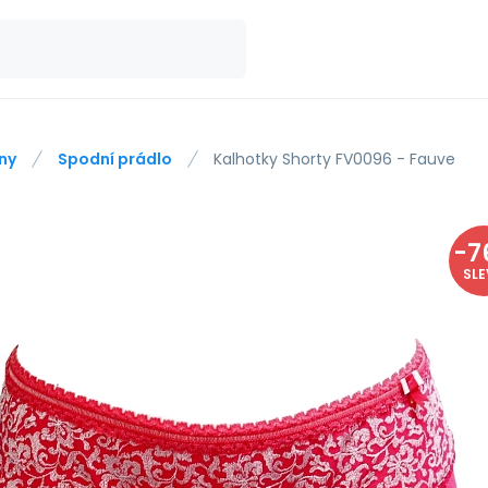
ny
Spodní prádlo
Kalhotky Shorty FV0096 - Fauve
-
7
SL