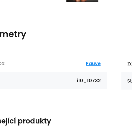
metry
ce:
Fauve
Zá
i10_10732
St
sející produkty