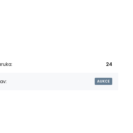
ruka:
24
av:
AUKCE