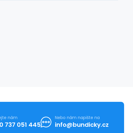
ejte nám
Nebo nám napište na
0 737 051 445
info@bundicky.cz