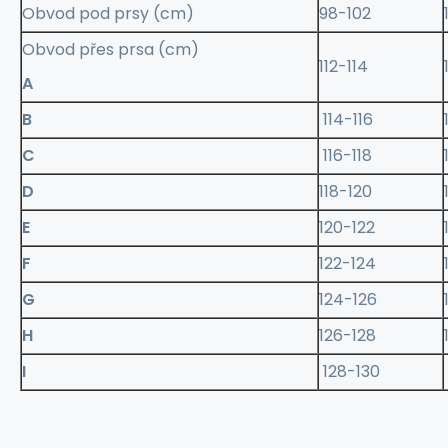
Obvod pod prsy (cm)
98-102
Obvod přes prsa (cm)
112-114
A
B
114-116
C
116-118
D
118-120
E
120-122
F
122-124
G
124-126
H
126-128
I
128-130