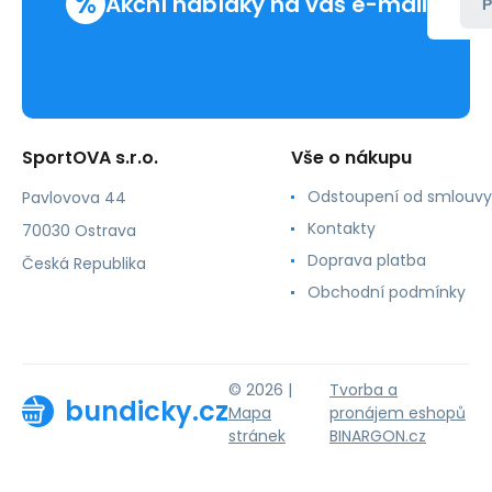
%
Akční nabídky na váš e-mail
P
SportOVA s.r.o.
Vše o nákupu
Odstoupení od smlouvy
Pavlovova 44
Kontakty
70030 Ostrava
Doprava platba
Česká Republika
Obchodní podmínky
© 2026 |
Tvorba a
bundicky.cz
Mapa
pronájem eshopů
stránek
BINARGON.cz