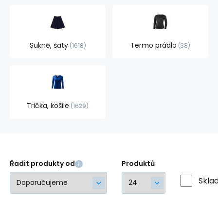
Sukně, šaty
Termo prádlo
1618
38
Trička, košile
1629
Řadit produkty od
Produktů
Skla