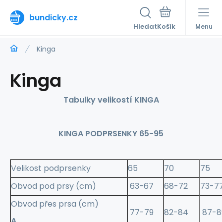
bundicky.cz
Hledat
Menu
Kinga
Kinga
Tabulky velikostí KINGA
KINGA PODPRSENKY 65-95
Velikost podprsenky
65
70
75
Obvod pod prsy (cm)
63-67
68-72
73-7
Obvod přes prsa (cm)
77-79
82-84
87-8
A