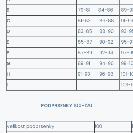
B
79-81
84-86
89-9
C
81-83
86-88
91-9
D
83-85
88-90
93-9
E
85-87
90-92
95-9
F
87-89
92-94
97-9
G
89-91
94-96
99-10
H
91-93
96-98
101-1
I
103-
PODPRSENKY 100-120
Velikost podprsenky
100