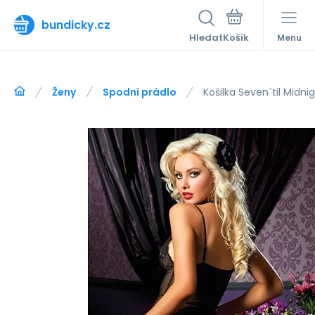
bundicky.cz
Hledat
Menu
Ženy
Spodní prádlo
Košilka Seven´til Midn