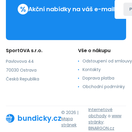
%
Akční nabídky na váš e-mail
P
SportOVA s.r.o.
Vše o nákupu
Odstoupení od smlouvy
Pavlovova 44
Kontakty
70030 Ostrava
Doprava platba
Česká Republika
Obchodní podmínky
Internetové
© 2026 |
obchody
a
www
bundicky.cz
Mapa
stránky
:
stránek
BINARGON.cz