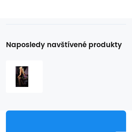
Naposledy navštívené produkty
Košilka
Seven
´til
Midnight
2709380