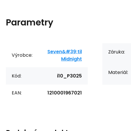
Parametry
Seven&#39;til
Záruka:
Výrobce:
Midnight
Materiál:
Kód:
i10_P3025
EAN:
1210001967021