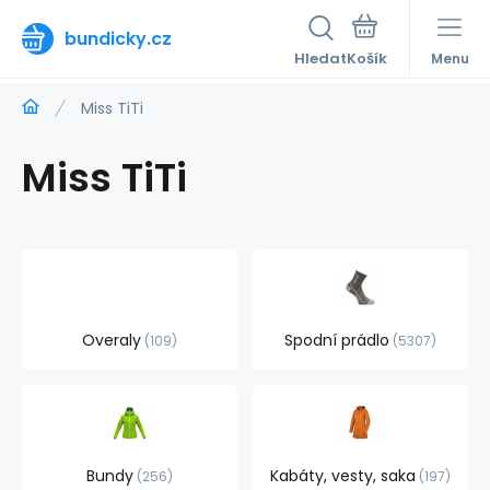
bundicky.cz
Hledat
Menu
Miss TiTi
Miss TiTi
Overaly
Spodní prádlo
109
5307
Bundy
Kabáty, vesty, saka
256
197