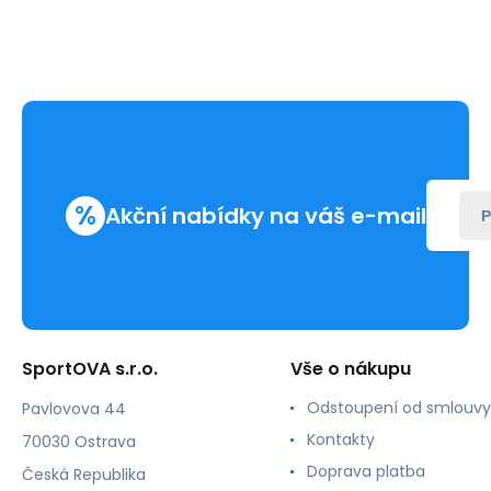
%
Akční nabídky na váš e-mail
P
SportOVA s.r.o.
Vše o nákupu
Odstoupení od smlouvy
Pavlovova 44
Kontakty
70030 Ostrava
Doprava platba
Česká Republika