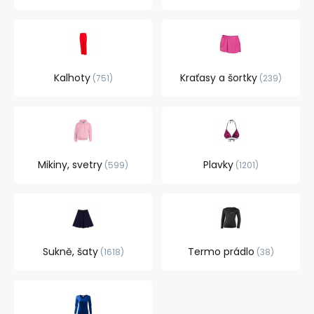
Kalhoty
Kraťasy a šortky
751
239
Mikiny, svetry
Plavky
599
1201
Sukně, šaty
Termo prádlo
1618
38