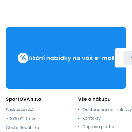
%
Akční nabídky na váš e-mail
P
SportOVA s.r.o.
Vše o nákupu
Odstoupení od smlouvy
Pavlovova 44
Kontakty
70030 Ostrava
Doprava platba
Česká Republika