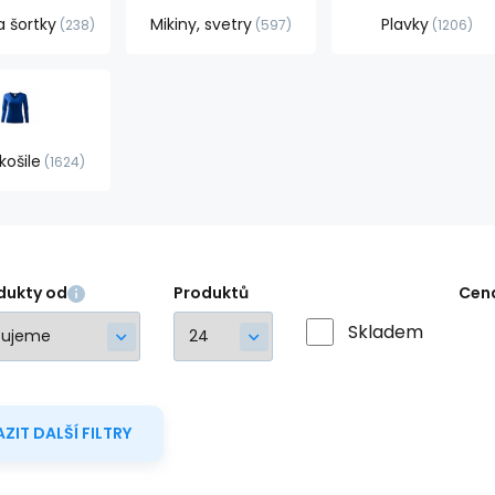
a šortky
Mikiny, svetry
Plavky
238
597
1206
košile
1624
dukty od
Produktů
Cen
Skladem
ZIT DALŠÍ FILTRY