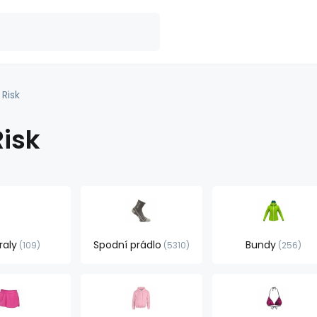
 Risk
Risk
raly
Spodní prádlo
Bundy
109
5310
256