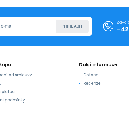
Zavol
PŘIHLÁSIT
+42
ákupu
Další informace
ení od smlouvy
Dotace
y
Recenze
 platba
ní podmínky