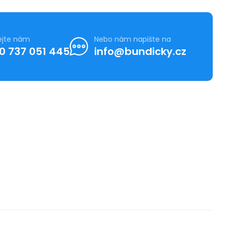
ejte nám
Nebo nám napište na
0 737 051 445
info@bundicky.cz