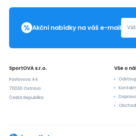
%
Akční nabídky na váš e-mail
SportOVA s.r.o.
Vše o n
Odstoup
Pavlovova 44
Kontakt
70030 Ostrava
Doprava
Česká Republika
Obchod