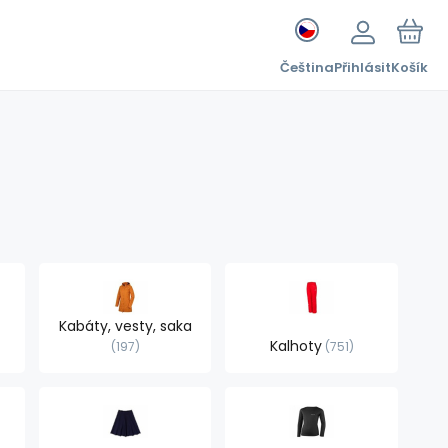
Čeština
Přihlásit
Košík
Kabáty, vesty, saka
Kalhoty
197
751