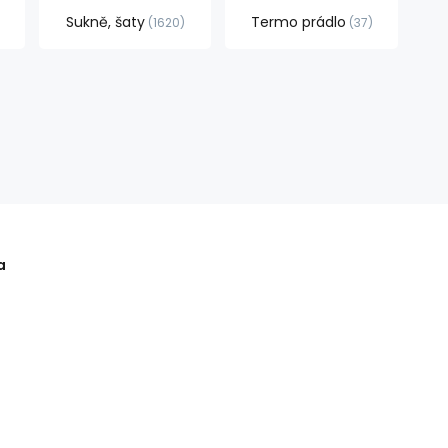
Sukně, šaty
Termo prádlo
1620
37
a