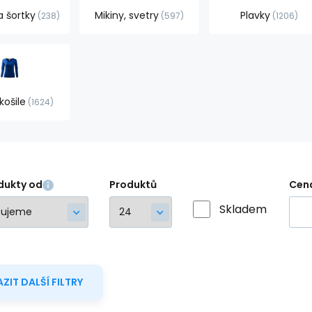
a šortky
Mikiny, svetry
Plavky
238
597
1206
košile
1624
dukty od
Produktů
Cen
Skladem
ZIT DALŠÍ FILTRY