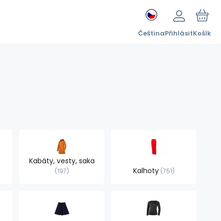
Čeština
Přihlásit
Košík
Kabáty, vesty, saka
Kalhoty
197
751