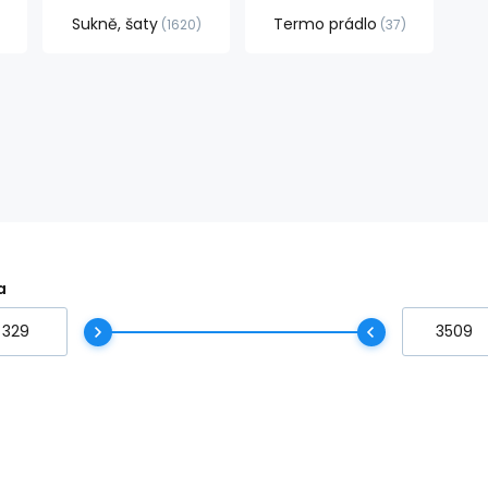
Sukně, šaty
Termo prádlo
1620
37
a