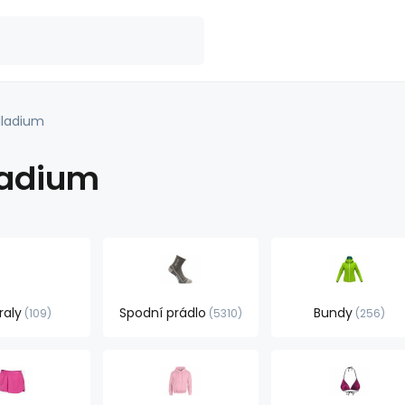
lladium
ladium
raly
Spodní prádlo
Bundy
109
5310
256