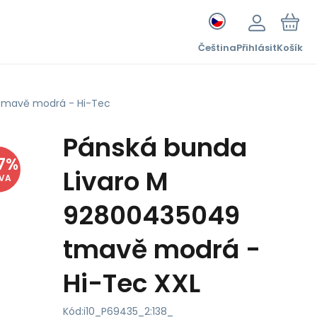
Čeština
Přihlásit
Košík
tmavě modrá - Hi-Tec
Pánská bunda
7
%
Livaro M
EVA
92800435049
tmavě modrá -
Hi-Tec XXL
Kód:
i10_P69435_2:138_