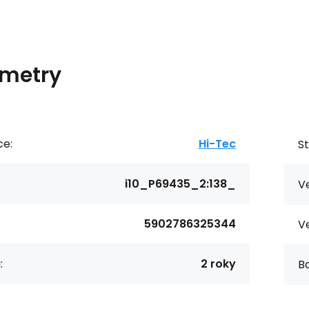
metry
ce:
Hi-Tec
St
i10_P69435_2:138_
Ve
5902786325344
Ve
:
2 roky
Ba