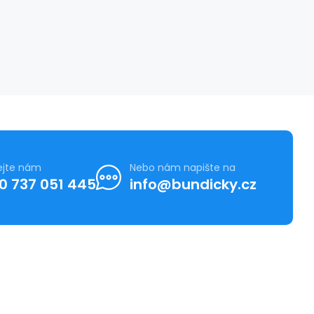
ejte nám
Nebo nám napište na
0 737 051 445
info@bundicky.cz