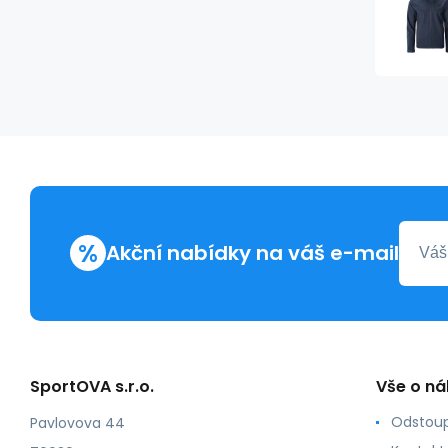
%
Akční nabídky na váš e-mail
SportOVA s.r.o.
Vše o n
Odstoup
Pavlovova 44