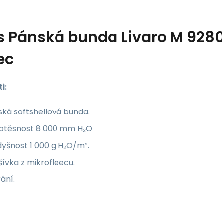
s
Pánská bunda Livaro M 92
ec
i:
ká softshellová bunda.
otěsnost 8 000 mm H₂O
yšnost 1 000 g H₂O/m².
ívka z mikrofleecu.
ání.