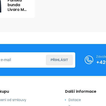
Pánská
bunda
Livaro M
92800435049
tmavě
modrá -
Hi-Tec
Zavol
PŘIHLÁSIT
+42
ákupu
Další informace
ení od smlouvy
Dotace