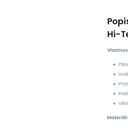
Popi
Hi-T
Vlastnost
Páns
Vod
Prod
Podš
Větr
Materiál: