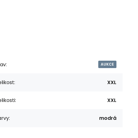
av:
AUKCE
likost:
XXL
likosti:
XXL
rvy:
modrá