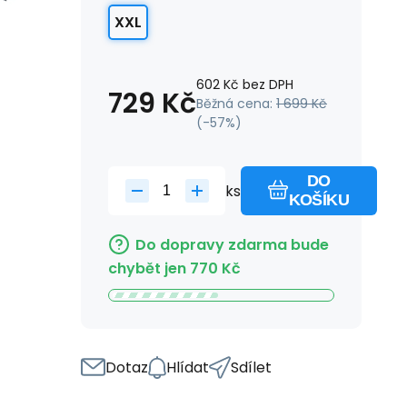
XXL
602
Kč
bez DPH
729
Kč
Běžná cena:
1 699
Kč
(-
57
%)
DO
ks
KOŠÍKU
Do dopravy zdarma bude
chybět jen
770
Kč
Dotaz
Hlídat
Sdílet