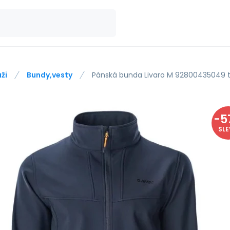
ži
Bundy,vesty
Pánská bunda Livaro M 92800435049 
-
5
SL