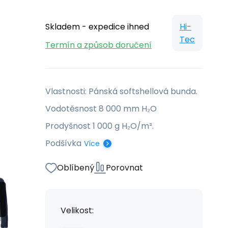
Skladem - expedice ihned
Hi-
Tec
Termín a způsob doručení
Vlastnosti: Pánská softshellová bunda.
Vodotěsnost 8 000 mm H₂O
Prodyšnost 1 000 g H₂O/m².
Podšívka
Více
Oblíbený
Porovnat
Velikost: