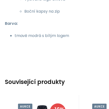
Boční kapsy na zip
Barva:
tmavě modrá s bílým logem
Související produkty
AUKCE
AUKCE
Kód dod.:
Kód:
i10_P78555
92800593706
Kód do
Kó
Skladem - expedice ihned
Skladem 
Hi-Tec