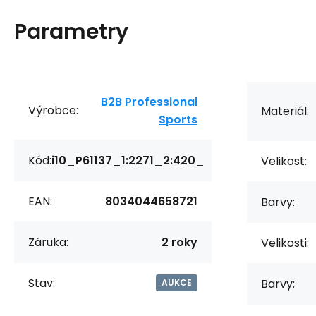
Parametry
B2B Professional
Výrobce:
Materiál:
Sports
Kód:
i10_P61137_1:2271_2:420_
Velikost:
EAN:
8034044658721
Barvy:
Záruka:
2 roky
Velikosti:
Stav:
Barvy:
AUKCE