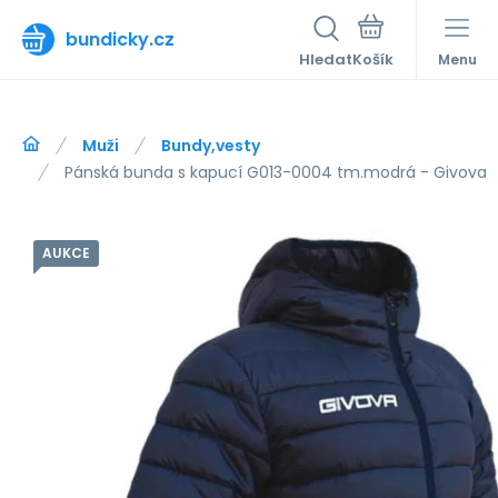
bundicky.cz
Hledat
Menu
Muži
Bundy,vesty
Pánská bunda s kapucí G013-0004 tm.modrá - Givova
AUKCE