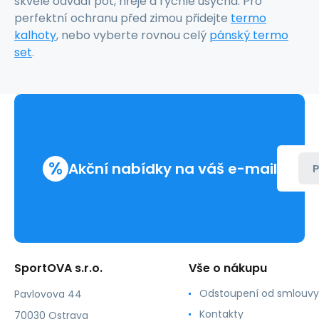
skvěle odvádí pot, hřeje a rychle usychá. Pro
perfektní ochranu před zimou přidejte
termo
kalhoty
, nebo vyberte rovnou celý
pánský termo
set
.
%
Akční nabídky na váš e-mail
P
SportOVA s.r.o.
Vše o nákupu
Odstoupení od smlouvy
Pavlovova 44
Kontakty
70030 Ostrava