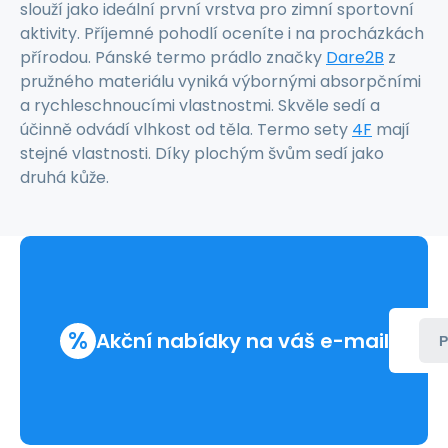
slouží jako ideální první vrstva pro zimní sportovní
aktivity. Příjemné pohodlí oceníte i na procházkách
přírodou. Pánské termo prádlo značky
Dare2B
z
pružného materiálu vyniká výbornými absorpčními
a rychleschnoucími vlastnostmi. Skvěle sedí a
účinně odvádí vlhkost od těla. Termo sety
4F
mají
stejné vlastnosti. Díky plochým švům sedí jako
druhá kůže.
%
Akční nabídky na váš e-mail
P