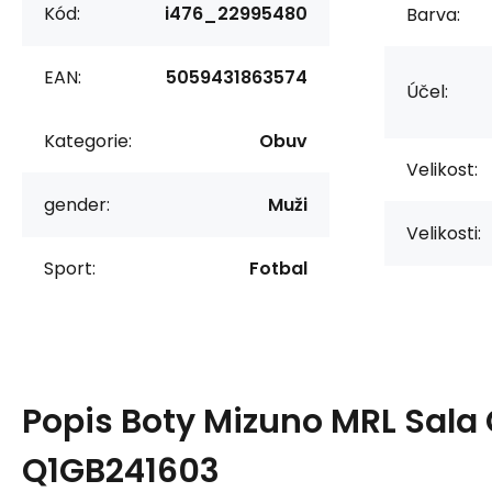
Kód:
i476_22995480
Barva:
EAN:
5059431863574
Účel:
Kategorie:
Obuv
Velikost:
gender:
Muži
Velikosti:
Sport:
Fotbal
Popis
Boty Mizuno MRL Sala 
Q1GB241603