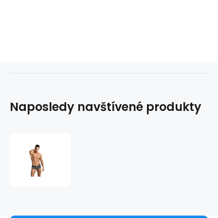
Naposledy navštívené produkty
Pánské
boxerky
otevřené
Balance
jock
bikini
-
Anais