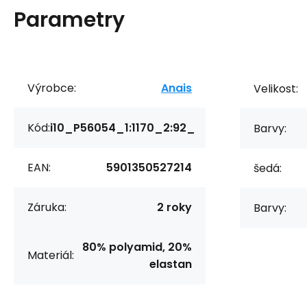
Parametry
Výrobce:
Anais
Velikost:
Kód:
i10_P56054_1:1170_2:92_
Barvy:
EAN:
5901350527214
šedá:
Záruka:
2 roky
Barvy:
80% polyamid, 20%
Materiál:
elastan