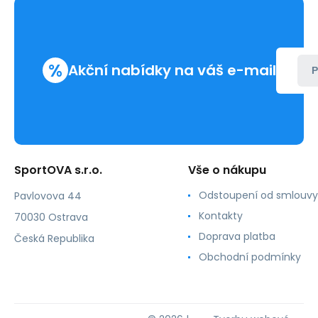
%
Akční nabídky na váš e-mail
P
SportOVA s.r.o.
Vše o nákupu
Odstoupení od smlouvy
Pavlovova 44
Kontakty
70030 Ostrava
Doprava platba
Česká Republika
Obchodní podmínky