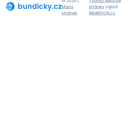
© 2026 |
Tvorbu webové
bundicky.cz
Mapa
stránky
zajistil
stránek
BINARGON.cz