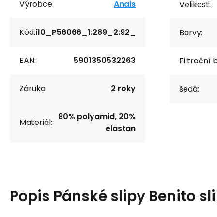
Výrobce:
Anais
Velikost:
Kód:
i10_P56066_1:289_2:92_
Barvy:
EAN:
5901350532263
Filtrační 
Záruka:
2 roky
šedá:
80% polyamid, 20%
Materiál:
elastan
Popis
Pánské slipy Benito sl