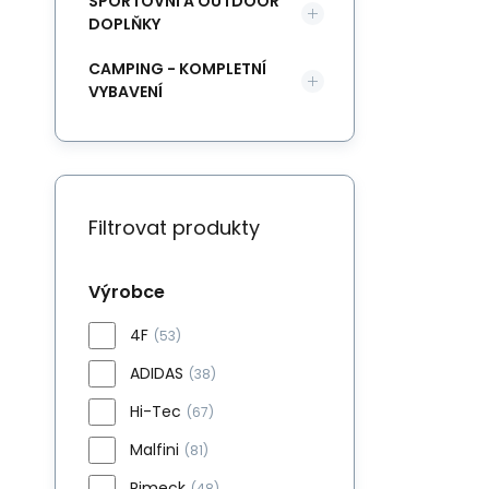
SPORTOVNÍ A OUTDOOR
DOPLŇKY
CAMPING - KOMPLETNÍ
VYBAVENÍ
Filtrovat produkty
Výrobce
4F
(53)
ADIDAS
(38)
Hi-Tec
(67)
Malfini
(81)
Rimeck
(48)