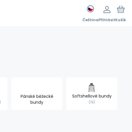
Čeština
Přihlásit
Košík
Softshellové bundy
Pánské běžecké
bundy
19