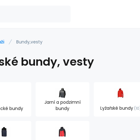
ži
Bundy,vesty
ské bundy, vesty
Jarní a podzimní
Lyžařské bundy
tické bundy
bundy
10