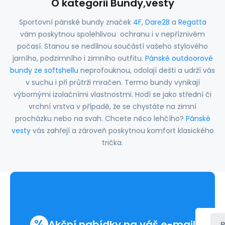
O kategorii Bundy,vesty
Sportovní pánské bundy značek
4F
,
Dare2B
a
Regatta
vám poskytnou spolehlivou ochranu i v nepříznivém
počasí. Stanou se nedílnou součástí vašeho stylového
jarního, podzimního i zimního outfitu.
Pánské outdoorové
bundy ze softshellu
neprofouknou, odolají dešti a udrží vás
v suchu i při průtrži mračen. Termo bundy vynikají
výbornými izolačními vlastnostmi. Hodí se jako střední či
vrchní vrstva v případě, že se chystáte na zimní
procházku nebo na svah. Chcete něco lehčího?
Pánské
vesty
vás zahřejí a zároveň poskytnou komfort klasického
trička.
%
Akční nabídky na váš e-mail
P