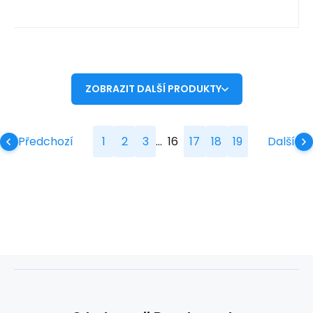
ZOBRAZIT DALŠÍ PRODUKTY
...
Předchozí
1
2
3
16
17
18
19
Další