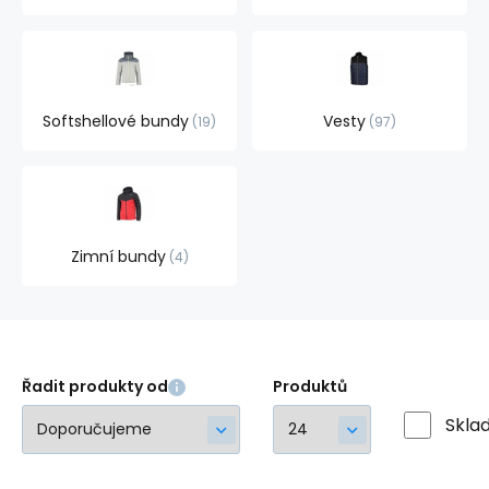
Softshellové bundy
Vesty
19
97
Zimní bundy
4
Řadit produkty od
Produktů
Skla