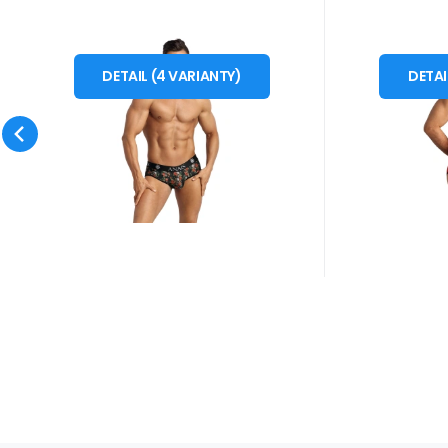
Kód dod.:
Kód:
i10_P55947
1210004316604
Kód do
Kó
Skladem - expedice ihned
Skladem 
Anais
Anais
Záruka
479
2 roky
Kč
Z
Pánské boxerky
Pánské 
od
o
XXXL
XXL
S
M
XXX
otevřené Power jock
DETAIL
(
4
VARIANTY
)
DETA
Boxerky otevřené Power
Slipy Soul
bikini - Anais
ORIGINÁL
jock bikini - jemný materiál,
materiál,
- otevřený zadní díl, - široká
logem. Ma
Oblíbený
Porovnat
guma s logem. Ma
80% polya