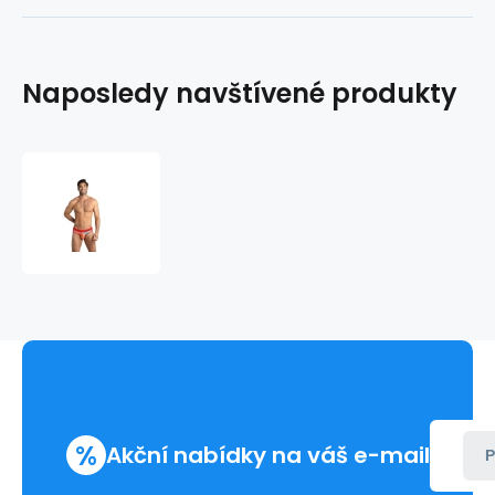
Naposledy navštívené produkty
Pánské
slipy
Falcon
slip
-
Anais
%
Akční nabídky na váš e-mail
P